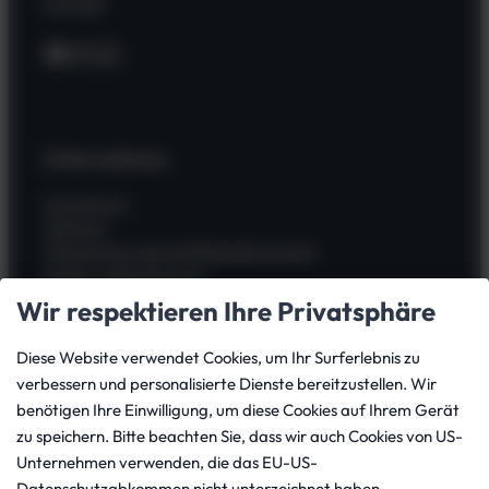
Kontakt
Facebook
Instagram
WhatsApp
Unternehmen
Impressum
Zahlung
Allgemeine Geschäftsbedingungen
Widerrufsbelehrung
Kauf widerrufen
Wir respektieren Ihre Privatsphäre
Datenschutz
Versand
Diese Website verwendet Cookies, um Ihr Surferlebnis zu
Batterieverordnung
verbessern und personalisierte Dienste bereitzustellen. Wir
benötigen Ihre Einwilligung, um diese Cookies auf Ihrem Gerät
zu speichern. Bitte beachten Sie, dass wir auch Cookies von US-
Dein Konto
Unternehmen verwenden, die das EU-US-
Datenschutzabkommen nicht unterzeichnet haben.