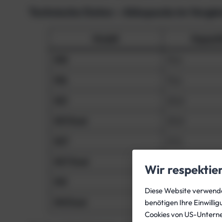
Technische Daten – Akkupacks im Vergle
Modell
Kapazit
H10
10,4
H16
15,6
H21
20,8
H21 Dual
20,8
H27
27,2
H27 Dual
27,2
Wir respektie
H41
40,8
Diese Website verwendet
H41 Dual
40,8
benötigen Ihre Einwilli
Cookies von US-Untern