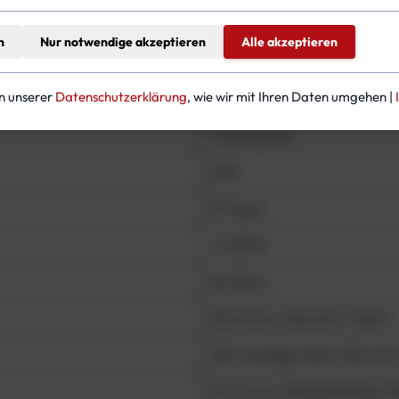
ppeltem Spannungsausgang für spezielle Anwendungen (z. B
n
Nur notwendige akzeptieren
Alle akzeptieren
in unserer
Datenschutzerklärung
, wie wir mit Ihren Daten umgehen |
1.700 Lumen
20 W
10° Spot
~6.500 K
bis 150 m
Aluminium (eloxiert), Delrin
LED-Anzeige (Grün 100-16 % 
E/O Cord, Standardlänge 1