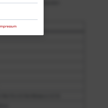
. Heizwesten, Lampen + Scooter).
Wert
Impressum
/Rot 15-6 %/ Rot Blinken 6-0,1 %)
00 cm