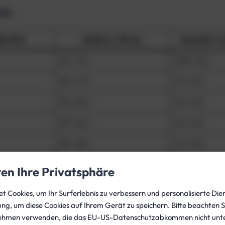
ich
ät (Ah)
Maße (L / Ø cm)
Gewicht / i
24 / 7,5
1,53 / 0,6
30 / 7,5
2,7 / 0,7
30 / 8,0
3,1 / 0,9
30 / 8,0
3,1 / 0,9
30 / 8,0
3,1 / 0,9
30 / 8,0
3,1 / 0,9
ren Ihre Privatsphäre
30 / 9,0
3,9 / 1,0
 Cookies, um Ihr Surferlebnis zu verbessern und personalisierte Dien
30 / 9,0
3,9 / 1,0
gung, um diese Cookies auf Ihrem Gerät zu speichern. Bitte beachten S
ehmen verwenden, die das EU-US-Datenschutzabkommen nicht unte