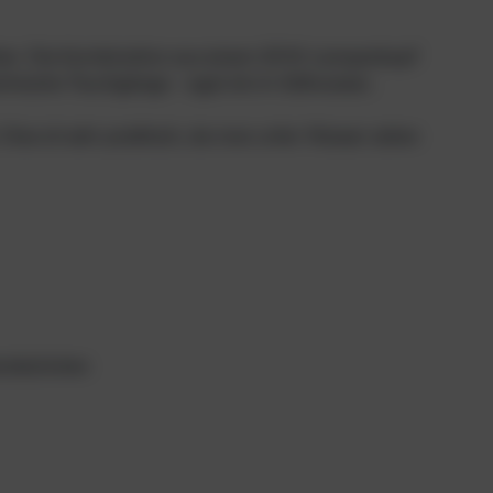
cher. Die Kombination aus einem 20 W-Lampenkopf
technische Tauchgänge – egal ob im Süßwasser,
 Dies ist sehr praktisch, da man unter Wasser sehen
handschuhen