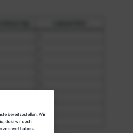
m Wasser (kg)
Ladezeit (Std.)
4
6
9
9
11
11
20
ste bereitzustellen. Wir
20
ie, dass wir auch
rzeichnet haben.