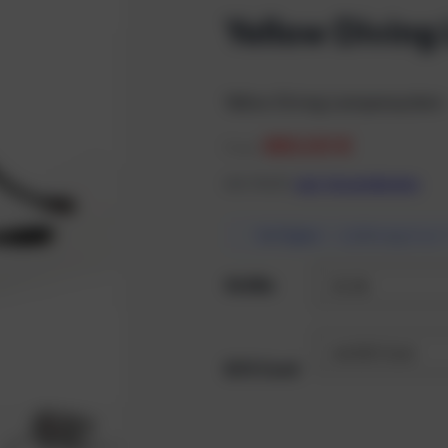
Yellow Divin
Yellow Diving Lampensystem
880,00
€
From
inkl. MwSt.
zzgl. Versandkosten
Verfügbar
— Lieferung in ca. 
Größe
E/O Cord