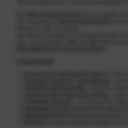
Yellow Diving L20 Classic – 20 W LED Tauchlampensyst
Das
Yellow Diving L20 Classic
ist ein kompaktes, 
mit verschiedenen
Yellow Diving Akkupacks
(von 10
Salzwasser oder mit Scooter.
Alle Yellow Diving Akkus mit Standard Schalter habe
kann, ob die Schalter in
ON
oder
OFF
Position sind
Das Ladegerät ist im Set nicht enthalten.
Lampenkopf:
Konzentrierter Lichtkegel (10° Spot)
mit 1.700 
Kompakter Aluminium- und Delrinkopf
– robust
LED-Batteriestandsanzeige
– direkt am Lampe
Goodman-Halterung im Lieferumfang
– stabil
Individuelle Akkuwahl
– von ultraleicht für Rei
Kabellänge ohne E/O Cord
standardmäßig 100 
Kabellänge mit E/O Cord
standardmäßig 65 cm 
Dimmbar
mit einem praktischen Schalter am L