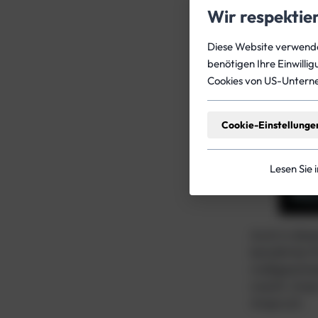
Wir respektie
Diese Website verwendet
benötigen Ihre Einwilli
Cookies von US-Untern
Cookie-Einstellunge
Lesen Sie 
Auch in dies
bewährten P
maßgeschneid
macht. Unser
Anspruch.