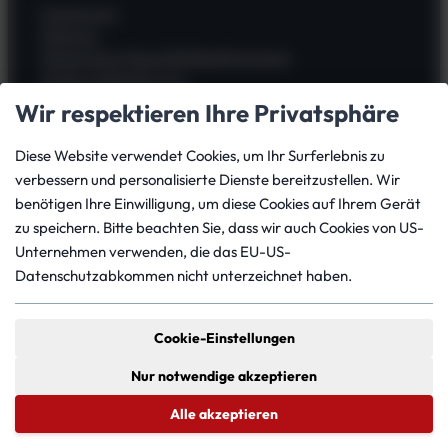
Impressum
Zahlung
Allgemeine Geschäftsbedingungen
Widerrufsbelehrung
Kauf widerrufen
Wir respektieren Ihre Privatsphäre
Datenschutz
Versand
Diese Website verwendet Cookies, um Ihr Surferlebnis zu
Batterieverordnung
verbessern und personalisierte Dienste bereitzustellen. Wir
benötigen Ihre Einwilligung, um diese Cookies auf Ihrem Gerät
zu speichern. Bitte beachten Sie, dass wir auch Cookies von US-
Dein Konto
Unternehmen verwenden, die das EU-US-
Datenschutzabkommen nicht unterzeichnet haben.
Mein Konto
Bestellungen
Downloads
Cookie-Einstellungen
Meine Adressen
Passwort vergessen?
Nur notwendige akzeptieren
Gastbestellung verfolgen
Alle akzeptieren
© 2026 TecServe UG (haftungsbeschränkt)