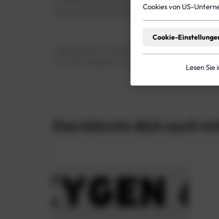
Cookies von US-Untern
eine fachgerechte Reingung kurz vor dem Ei
Cookie-Einstellunge
Tauchgerät von Eurocylinder mit Standfuß, 
171 mm, Länge ca 61 cm
Lesen Sie 
Das könnte dich auch in