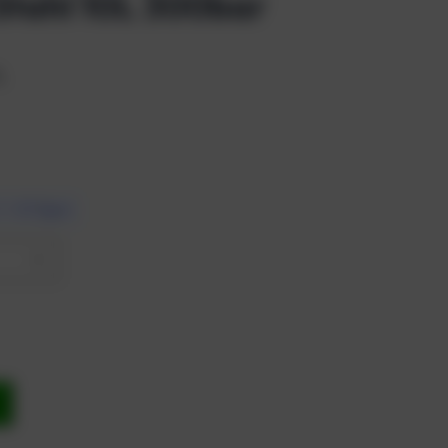
Stahl 10L 300bar
7L
7 – 10 Tagen
b