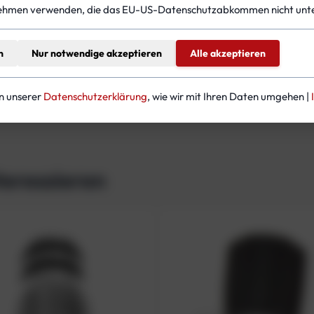
ehmen verwenden, die das EU-US-Datenschutzabkommen nicht unte
nsatz.
0
b
a
n
Nur notwendige akzeptieren
Alle akzeptieren
r
verzinkt, grundiert und weiß lackiertmax Betriebsdruck 300
M
in unserer
Datenschutzerklärung
, wie wir mit Ihren Daten umgehen |
e
n
g
e
teressieren