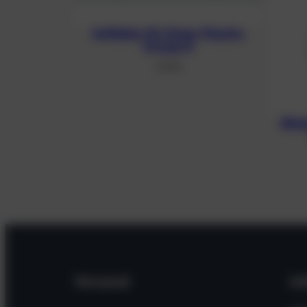
Aufkleber für Stage-Flasche,
Oxygen 6
2,13
€
Blin
Versand
In