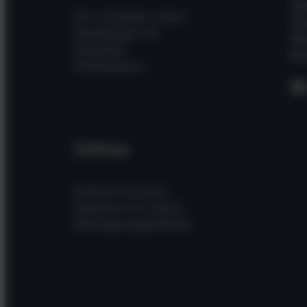
Hil
Wir versenden unsere
Wi
Bestellungen mit
Üb
folgenden
Kon
Dienstleistern
F
Zahlung
Einfach und sicher
bezahlen mit unseren
Zahlungsmöglichkeiten