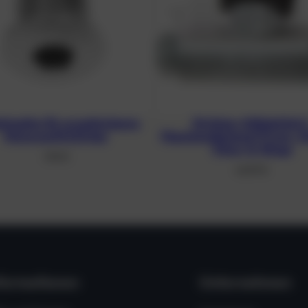
dstopfen für erweiterbares
Brücken-Mittelstück f
Monoventil 232 bar
Flaschenabstand 171 mm, 2
Viton-O-Ringe
7,95
€
64,99
€
formationen
Unternehmen