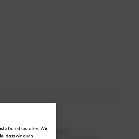
ste bereitzustellen. Wir
er mit dem Datum der nächsten
ie, dass wir auch
auerstoff verwendet werden, empfehlen wir