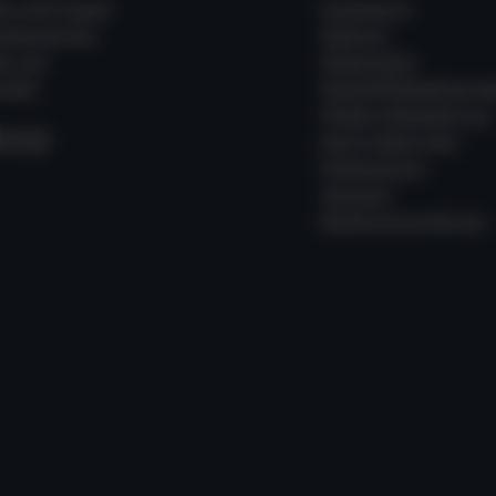
fe und Fragen
Impressum
ssenswertes
Zahlung
er uns
Allgemeine
takt
Geschäftsbedingung
Widerrufsbelehrung
acebook
Instagram
WhatsApp
Kauf widerrufen
Datenschutz
Versand
Batterieverordnung