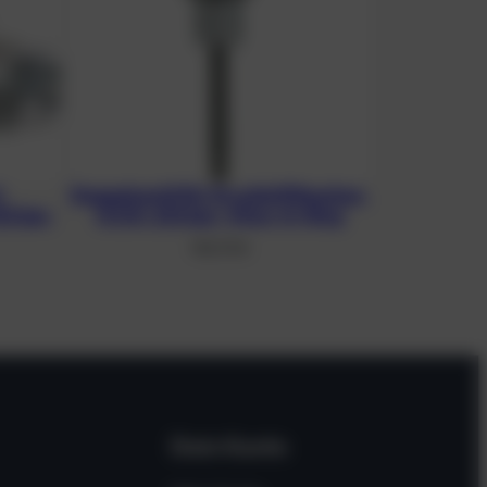
.
Doppelventil für Druckluftflaschen,
32 bar,
G 5/8, 232 bar, Viton-O-Ring
105,73
€
Dein Konto