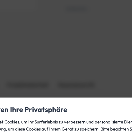
o
Artikel-Nr.
—
c
y
l
i
n
d
e
r
S
t
a
Produktsicherheit
Rezensionen (0)
h
l
1
ren Ihre Privatsphäre
0
L
 Cookies, um Ihr Surferlebnis zu verbessern und personalisierte Dien
 Prüfung der Baugruppe (Inbetriebnahme) und TÜV-Aufkleb
3
gung, um diese Cookies auf Ihrem Gerät zu speichern. Bitte beachten S
nd im Auslieferungszustand sauerstoffrein. Sollte 100 % S
0