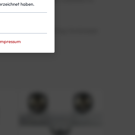
rzeichnet haben.
 barFlaschenkörper ca 15,5 kg, Durchmesser
Impressum