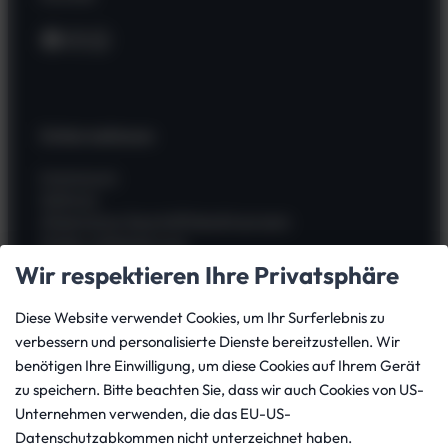
Facebook
Instagram
WhatsApp
Unternehmen
Impressum
Zahlung
Allgemeine Geschäftsbedingungen
Widerrufsbelehrung
Kauf widerrufen
Wir respektieren Ihre Privatsphäre
Datenschutz
Versand
Diese Website verwendet Cookies, um Ihr Surferlebnis zu
Batterieverordnung
verbessern und personalisierte Dienste bereitzustellen. Wir
benötigen Ihre Einwilligung, um diese Cookies auf Ihrem Gerät
zu speichern. Bitte beachten Sie, dass wir auch Cookies von US-
Dein Konto
Unternehmen verwenden, die das EU-US-
Datenschutzabkommen nicht unterzeichnet haben.
Mein Konto