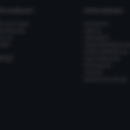
formationen
Unternehmen
fe und Fragen
Impressum
ssenswertes
Zahlung
er uns
Allgemeine
takt
Geschäftsbedingung
Widerrufsbelehrung
acebook
Instagram
WhatsApp
Kauf widerrufen
Datenschutz
Versand
Batterieverordnung