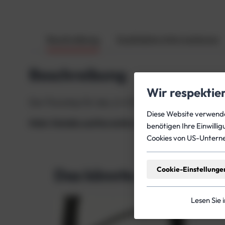
Beschreibung
Zusätzliche Informationen
Beschreibung
Wir respektie
Der Flowstop für das JJ-CCR wird bei den DiveCA
Diese Website verwendet
Mehr Details und Kursinformationen zum Thema 
benötigen Ihre Einwilli
Cookies von US-Untern
Cookie-Einstellunge
Das könnte dich auch in
Lesen Sie 