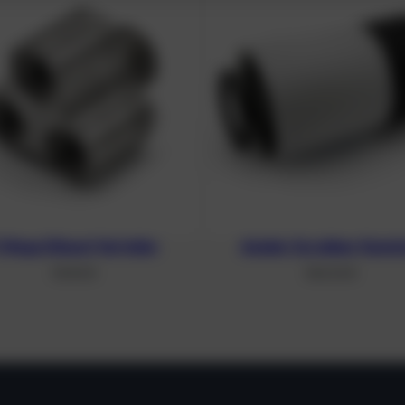
 Wege Diluent Verteiler
Axialer Scrubber Kanis
59,50
€
340,34
€