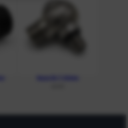
ter
Banjo für T-Stücke
46,41
€