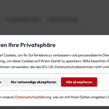
w
s
t
Produktsicherheit
Rezensionen (0)
o
p
D
i
ren Ihre Privatsphäre
l
N-Modellen am ADV verbaut. Mit diesem Bauteil kann die 
u
 Cookies, um Ihr Surferlebnis zu verbessern und personalisierte Dien
e
CCR unter
www.ccr-training.com
gung, um diese Cookies auf Ihrem Gerät zu speichern. Bitte beachten S
n
ehmen verwenden, die das EU-US-Datenschutzabkommen nicht unte
t
M
e
n
Nur notwendige akzeptieren
Alle akzeptieren
teressieren
n
g
e
in unserer
Datenschutzerklärung
, wie wir mit Ihren Daten umgehen |