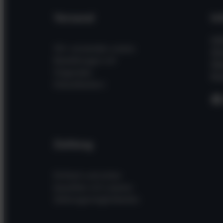
Versand
In
Hil
Wir versenden unsere
Wi
Bestellungen mit
Üb
folgenden
Kon
Dienstleistern
F
Zahlung
Einfach und sicher
bezahlen mit unseren
Zahlungsmöglichkeiten