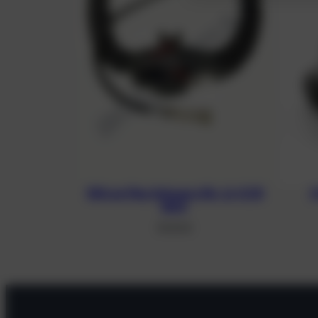
100 cm Flex Schwarz für JJ-CCR
3
BOV
39,00
€