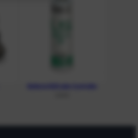
Batterie HUD oder Controller
8,00
€