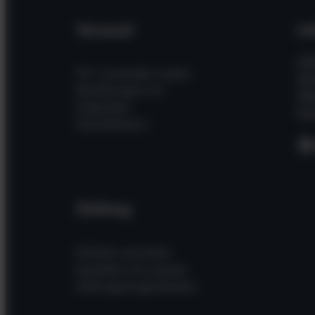
Versand
In
Hil
Wir versenden unsere
Wi
Bestellungen mit
Üb
folgenden
Kon
Dienstleistern
F
Zahlung
Einfach und sicher
bezahlen mit unseren
Zahlungsmöglichkeiten