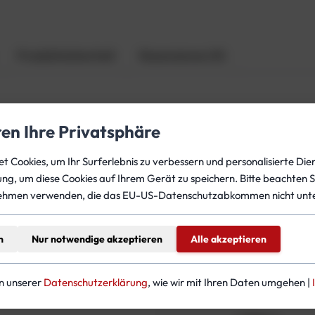
u
p
p
Produktsicherheit
Rezensionen (0)
l
u
n
g
ren Ihre Privatsphäre
M
, sodass sie direkt mit einem Mitteldruckschlauch verbund
a
pplung durch das Female-Teil gesichert, wodurch ein verseh
 Cookies, um Ihr Surferlebnis zu verbessern und personalisierte Dien
l
edichtet.
gung, um diese Cookies auf Ihrem Gerät zu speichern. Bitte beachten S
e
ehmen verwenden, die das EU-US-Datenschutzabkommen nicht unte
M
e
n
n
Nur notwendige akzeptieren
Alle akzeptieren
teressieren
g
e
in unserer
Datenschutzerklärung
, wie wir mit Ihren Daten umgehen |