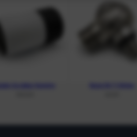
ialer Scrubber Kanister
Banjo für T-Stücke
340,34
€
46,41
€