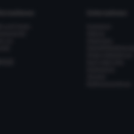
formationen
Unternehmen
fe und Fragen
Impressum
ssenswertes
Zahlung
er uns
Allgemeine
takt
Geschäftsbedingung
Widerrufsbelehrung
acebook
Instagram
WhatsApp
Kauf widerrufen
Datenschutz
Versand
Batterieverordnung