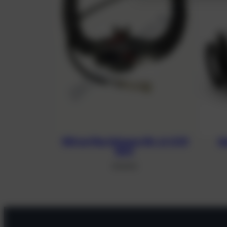
100 cm Flex Schwarz für JJ-CCR
Ax
BOV
39,00
€