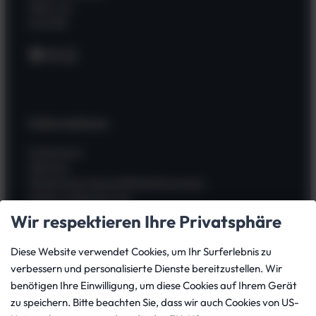
Über uns
Kontakt
Facebook
Instagram
WhatsApp
Unternehmen
Impressum
Zahlung
Allgemeine Geschäftsbedingungen
Widerrufsbelehrung
Kauf widerrufen
Wir respektieren Ihre Privatsphäre
Datenschutz
Versand
Diese Website verwendet Cookies, um Ihr Surferlebnis zu
Batterieverordnung
verbessern und personalisierte Dienste bereitzustellen. Wir
benötigen Ihre Einwilligung, um diese Cookies auf Ihrem Gerät
zu speichern. Bitte beachten Sie, dass wir auch Cookies von US-
Dein Konto