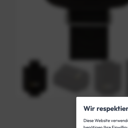
Wir respektie
Diese Website verwendet
benötigen Ihre Einwilli