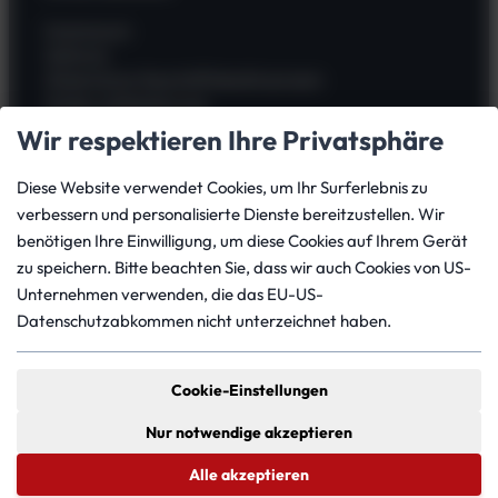
Impressum
Zahlung
Allgemeine Geschäftsbedingungen
Widerrufsbelehrung
Kauf widerrufen
Wir respektieren Ihre Privatsphäre
Datenschutz
Versand
Diese Website verwendet Cookies, um Ihr Surferlebnis zu
Batterieverordnung
verbessern und personalisierte Dienste bereitzustellen. Wir
benötigen Ihre Einwilligung, um diese Cookies auf Ihrem Gerät
zu speichern. Bitte beachten Sie, dass wir auch Cookies von US-
Dein Konto
Unternehmen verwenden, die das EU-US-
Datenschutzabkommen nicht unterzeichnet haben.
Mein Konto
Bestellungen
Downloads
Cookie-Einstellungen
Meine Adressen
Passwort vergessen?
Nur notwendige akzeptieren
Gastbestellung verfolgen
Alle akzeptieren