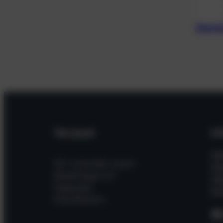
Alumin
Versand
In
Hil
Wir versenden unsere
Wi
Bestellungen mit
Üb
folgenden
Kon
Dienstleistern
F