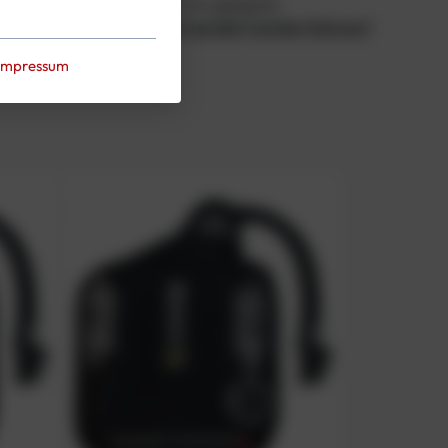
einer Körpergröße von 150 cm geeignet.
 und ohne diesen nicht verwendet werden können!
Impressum