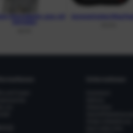
ium-Monoadapter, grau, mit
Asymmetrisches Wing Pea
Schrauben
311,37
€
48,21
€
formationen
Unternehmen
fe und Fragen
Impressum
ssenswertes
Zahlung
er uns
Allgemeine
takt
Geschäftsbedingung
Widerrufsbelehrung
acebook
Instagram
WhatsApp
Kauf widerrufen