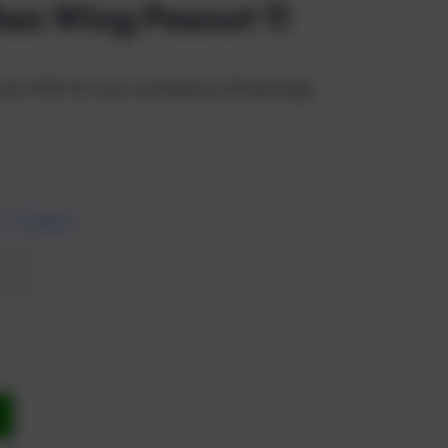
es Wing Peanut 11
der Welt für eine verbesserte Wasserlage.
7 – 10 Tagen
b