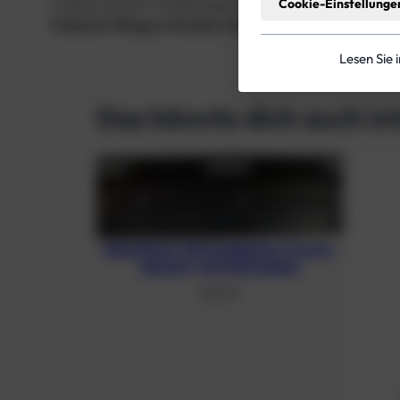
Aufgrund ihrer Größe eignet sich die Blase hervorra
Cookie-Einstellunge
Peanuts Wings erfordern immer einen speziellen M
Lesen Sie 
Das könnte dich auch in
Aluminium-Monoadapter (3 mm),
eloxiert, mit Schrauben
48,21
€