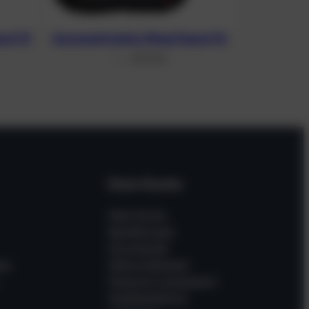
nut 13
Asymmetrisches Wing Peanut 16
311,37
€
From
Dein Konto
Mein Konto
Bestellungen
Downloads
en
Meine Adressen
Passwort vergessen?
Gastbestellung