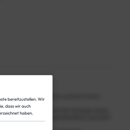
itern eine kompakte Bauform und ist für Mono-
ste bereitzustellen. Wir
nders für Reisen ideal.
ie, dass wir auch
r asymmetrischen Form wird das Tariergas nahezu
rzeichnet haben.
on des Tauchers an der Wasseroberfläche und erhöht
n.