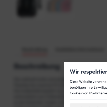
Beschreibung
Zusätzliche Informationen
Beschreibung
Wir respektie
Die weltweit erste und einzige asymmetrische Wing
Diese Website verwendet
Flaschen bis maximal 10 Liter (200 bar) geeignet. M
benötigen Ihre Einwilli
Die Außenhülle besteht aus weichem Cordura 1000D
Cookies von US-Untern
automatisch zum Faltenschlauch des Inflators gelei
so die Sicherheit. Zudem unterstützt die Bauform ei