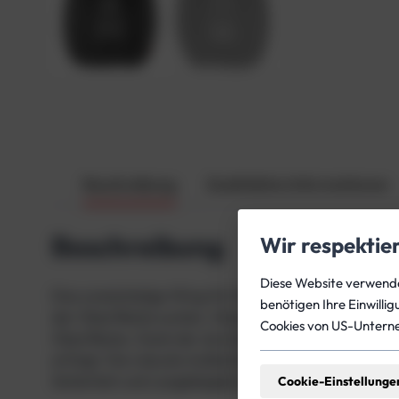
Beschreibung
Zusätzliche Informationen
Beschreibung
Wir respektie
Diese Website verwendet
Das zweischalige Wing für Doppelgeräte von Tecline 
benötigen Ihre Einwilli
der Oberfläche suchen. Diese einzigartige Bauform b
Cookies von US-Untern
Oberfläche. Dank der durchdachten Konstruktion ble
erfolgt. Die robuste Außenhülle aus Nylon Heavy D
Sicherheit und Langlebigkeit gewährleistet. Ein du
Cookie-Einstellunge