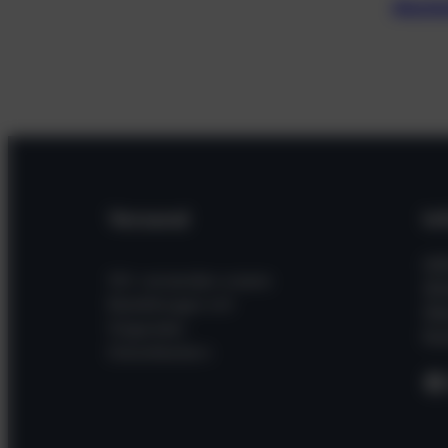
Alumin
Versand
In
Hil
Wir versenden unsere
Wi
Bestellungen mit
Üb
folgenden
Kon
Dienstleistern
F