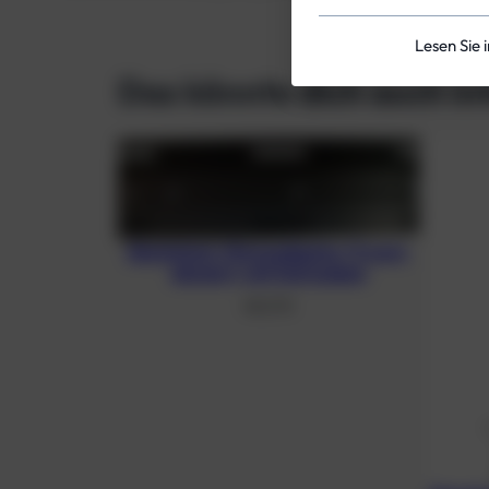
Lesen Sie 
Das könnte dich auch in
Aluminium-Monoadapter (3 mm),
eloxiert, mit Schrauben
48,21
€