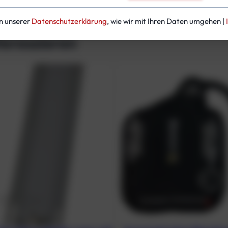
L
M
in unserer
Datenschutzerklärung
, wie wir mit Ihren Daten umgehen |
e
teressieren
n
g
e