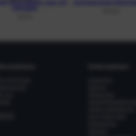
ium-Monoadapter, grau, mit
Asymmetrisches Wing Pean
Schrauben
310,40
€
48,21
€
formationen
Unternehmen
fe und Fragen
Impressum
ssenswertes
Zahlung
er uns
Allgemeine
takt
Geschäftsbedingung
Widerrufsbelehrung
acebook
Instagram
WhatsApp
Kauf widerrufen
Datenschutz
Versand