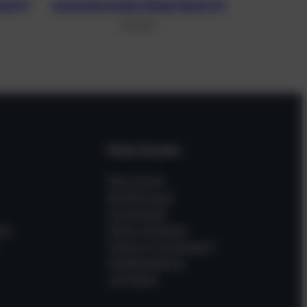
ut 11
Asymmetrisches Wing Peanut 13
311,37
€
Dein Konto
Mein Konto
Bestellungen
Downloads
en
Meine Adressen
Passwort vergessen?
Gastbestellung
verfolgen