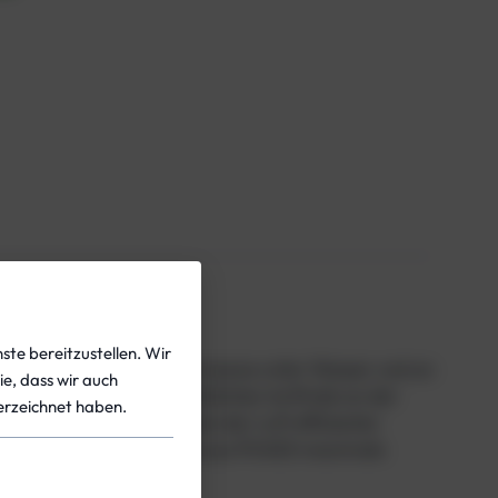
ste bereitzustellen. Wir
 die eine optimierte Performance unter Wasser und an
ie, dass wir auch
bile Wasserlage und zusätzlichen Auftrieb an der
rzeichnet haben.
en, während das Ablassen der Luft effizienter
t, während die Innenblase aus PU420 maximale