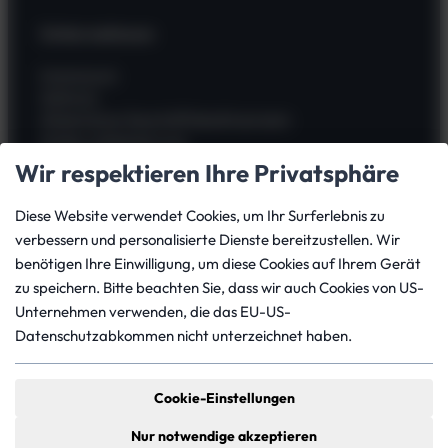
Unternehmen
Impressum
Zahlung
Allgemeine Geschäftsbedingungen
Widerrufsbelehrung
Kauf widerrufen
Wir respektieren Ihre Privatsphäre
Datenschutz
Versand
Diese Website verwendet Cookies, um Ihr Surferlebnis zu
Batterieverordnung
verbessern und personalisierte Dienste bereitzustellen. Wir
benötigen Ihre Einwilligung, um diese Cookies auf Ihrem Gerät
zu speichern. Bitte beachten Sie, dass wir auch Cookies von US-
Dein Konto
Unternehmen verwenden, die das EU-US-
Datenschutzabkommen nicht unterzeichnet haben.
Mein Konto
Bestellungen
Downloads
Cookie-Einstellungen
Meine Adressen
Passwort vergessen?
Nur notwendige akzeptieren