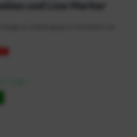
ookies und Line Marker
m Bungee zur Unterbringung von Line Markern und
 3%
in 1 – 3 Tagen
b