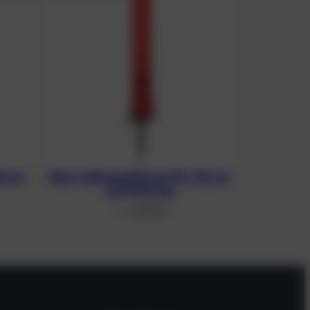
80 cm
Boje, halb geschlossen 18 x 122 cm
mit Boltsnap
66,93
€
From