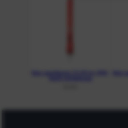
Boje, geschlossen, 11 x 117 cm, OPR-
Boje, g
Ventil, mit Boltsnap
56,36
€