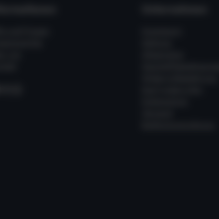
formationen
Unternehmen
fe und Fragen
Impressum
ssenswertes
Zahlung
er uns
Allgemeine
takt
Geschäftsbedingung
Widerrufsbelehrung
acebook
Instagram
WhatsApp
Kauf widerrufen
Datenschutz
Versand
Batterieverordnung