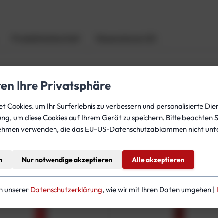
l
f
ü
r
Produktsicherheit
Rezensionen (0)
C
o
o
ren Ihre Privatsphäre
k
i
, die oft von Höhlentauchern genutzt wird, um Line Marker u
 Cookies, um Ihr Surferlebnis zu verbessern und personalisierte Dien
e
gung, um diese Cookies auf Ihrem Gerät zu speichern. Bitte beachten S
s
ehmen verwenden, die das EU-US-Datenschutzabkommen nicht unte
u
n
d
teressieren
n
Nur notwendige akzeptieren
Alle akzeptieren
L
i
n
in unserer
Datenschutzerklärung
, wie wir mit Ihren Daten umgehen |
e
M