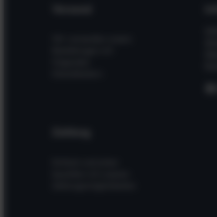
Versand
In
Hil
Wir versenden unsere
Wi
Bestellungen mit
Üb
folgenden
Kon
Dienstleistern
F
Zahlung
Einfach und sicher
bezahlen mit unseren
Zahlungsmöglichkeiten