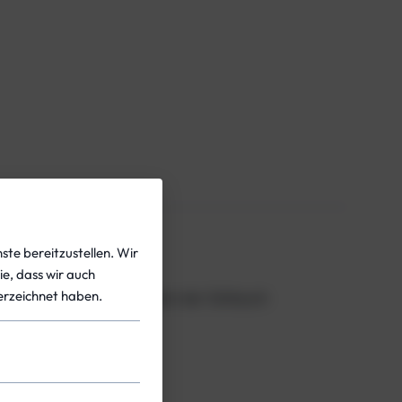
ste bereitzustellen. Wir
ie, dass wir auch
rzeichnet haben.
ür den Akkutank, unter dem der Schlauch
tank verwendet wird.