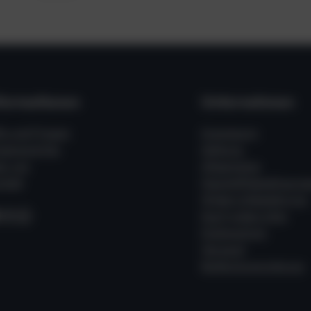
formationen
Unternehmen
fe und Fragen
Impressum
ssenswertes
Zahlung
er uns
Allgemeine
takt
Geschäftsbedingung
Widerrufsbelehrung
acebook
Instagram
WhatsApp
Kauf widerrufen
Datenschutz
Versand
Batterieverordnung