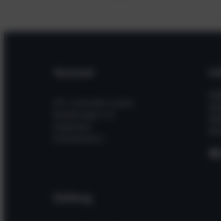
Versand
In
Hil
Wir versenden unsere
Wi
Bestellungen mit
Üb
folgenden
Kon
Dienstleistern
F
Zahlung