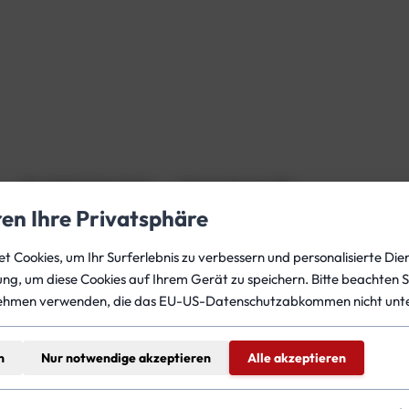
e
S
t
a
b
i
l
i
s
Produktsicherheit
Rezensionen (0)
a
ren Ihre Privatsphäre
t
o
 Cookies, um Ihr Surferlebnis zu verbessern und personalisierte Dien
r
gung, um diese Cookies auf Ihrem Gerät zu speichern. Bitte beachten S
M
ehmen verwenden, die das EU-US-Datenschutzabkommen nicht unte
 Taucher mit Longhose-Konfiguration und dient als Ersatz f
e
bt der Schlauch sicher an seinem Platz, auch wenn kein Akku
n
g
n
Nur notwendige akzeptieren
Alle akzeptieren
e