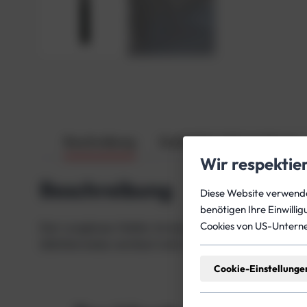
Beschreibung
Zusätzliche Informationen
Wir respektie
Beschreibung
Diese Website verwendet
benötigen Ihre Einwilli
Cookies von US-Untern
Der Longhose-Halter ist eine praktische Lösung für
üblicherweise verstaut wird. Mit diesem Halter blei
Cookie-Einstellunge