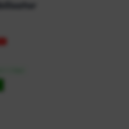
ilisator
3%
in 1 – 3 Tagen
b