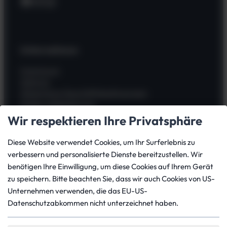
Facebook
Instagram
WhatsApp
Unternehmen
Impressum
Zahlung
Allgemeine Geschäftsbedingungen
Widerrufsbelehrung
Kauf widerrufen
Wir respektieren Ihre Privatsphäre
Datenschutz
Versand
Diese Website verwendet Cookies, um Ihr Surferlebnis zu
Batterieverordnung
verbessern und personalisierte Dienste bereitzustellen. Wir
benötigen Ihre Einwilligung, um diese Cookies auf Ihrem Gerät
zu speichern. Bitte beachten Sie, dass wir auch Cookies von US-
Dein Konto
Unternehmen verwenden, die das EU-US-
Datenschutzabkommen nicht unterzeichnet haben.
Mein Konto
Bestellungen
Downloads