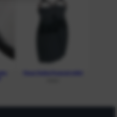
aske
Flosse Tecline Powerjet mittel
w
91,96
€