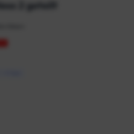
ss 2 geteilt
ten Gläsern
 3%
7 – 10 Tagen