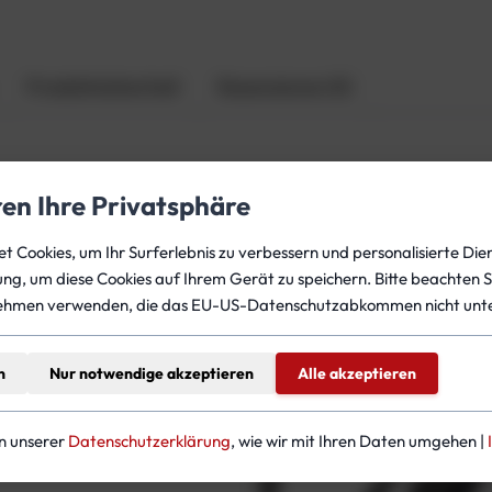
a
m
e
l
Produktsicherheit
Rezensionen (0)
e
s
s
2
ren Ihre Privatsphäre
g
en Gläsern, sie lässt sich dennoch leicht ausblasen. Der s
e
rfekt als Backup-Maske verwendbar.
 Cookies, um Ihr Surferlebnis zu verbessern und personalisierte Dien
t
gung, um diese Cookies auf Ihrem Gerät zu speichern. Bitte beachten S
e
ehmen verwenden, die das EU-US-Datenschutzabkommen nicht unte
i
l
t
n
Nur notwendige akzeptieren
Alle akzeptieren
teressieren
M
e
in unserer
Datenschutzerklärung
, wie wir mit Ihren Daten umgehen |
n
g