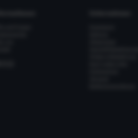
formationen
Unternehmen
fe und Fragen
Impressum
ssenswertes
Zahlung
er uns
Allgemeine
takt
Geschäftsbedingung
Widerrufsbelehrung
acebook
Instagram
WhatsApp
Kauf widerrufen
Datenschutz
Versand
Batterieverordnung