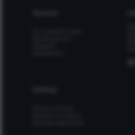
Versand
In
Hil
Wir versenden unsere
Wi
Bestellungen mit
Üb
folgenden
Kon
Dienstleistern
F
Zahlung
Einfach und sicher
bezahlen mit unseren
Zahlungsmöglichkeiten