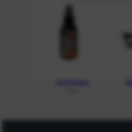
Anti Fog Spray
Ed
11,20
€