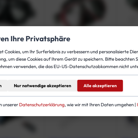
ren Ihre Privatsphäre
eless 2 geteilt
 Cookies, um Ihr Surferlebnis zu verbessern und personalisierte Dien
Maske Tiara
Tecline 
P:
42,40€
gung, um diese Cookies auf Ihrem Gerät zu speichern. Bitte beachten S
40,74
€
40,45
ehmen verwenden, die das EU-US-Datenschutzabkommen nicht unte
n
Nur notwendige akzeptieren
Alle akzeptieren
in unserer
Datenschutzerklärung
, wie wir mit Ihren Daten umgehen |