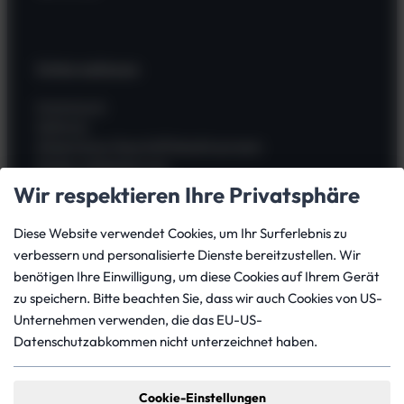
Unternehmen
Impressum
Zahlung
Allgemeine Geschäftsbedingungen
Widerrufsbelehrung
Kauf widerrufen
Wir respektieren Ihre Privatsphäre
Datenschutz
Versand
Diese Website verwendet Cookies, um Ihr Surferlebnis zu
Batterieverordnung
verbessern und personalisierte Dienste bereitzustellen. Wir
benötigen Ihre Einwilligung, um diese Cookies auf Ihrem Gerät
zu speichern. Bitte beachten Sie, dass wir auch Cookies von US-
Dein Konto
Unternehmen verwenden, die das EU-US-
Datenschutzabkommen nicht unterzeichnet haben.
Mein Konto
Bestellungen
Downloads
Cookie-Einstellungen
Meine Adressen