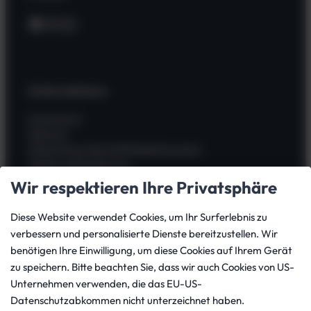
Facebook
Instagram
WhatsApp
Unternehmen
Impressum
Zahlung
Allgemeine Geschäftsbedingungen
Widerrufsbelehrung
Kauf widerrufen
Wir respektieren Ihre Privatsphäre
Datenschutz
Versand
Diese Website verwendet Cookies, um Ihr Surferlebnis zu
Batterieverordnung
verbessern und personalisierte Dienste bereitzustellen. Wir
benötigen Ihre Einwilligung, um diese Cookies auf Ihrem Gerät
zu speichern. Bitte beachten Sie, dass wir auch Cookies von US-
Dein Konto
Unternehmen verwenden, die das EU-US-
Datenschutzabkommen nicht unterzeichnet haben.
Mein Konto