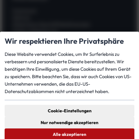
Impressum
Zahlung
Allgemeine Geschäftsbedingungen
Widerrufsbelehrung
Kauf widerrufen
Wir respektieren Ihre Privatsphäre
Datenschutz
Versand
Diese Website verwendet Cookies, um Ihr Surferlebnis zu
Batterieverordnung
verbessern und personalisierte Dienste bereitzustellen. Wir
benötigen Ihre Einwilligung, um diese Cookies auf Ihrem Gerät
zu speichern. Bitte beachten Sie, dass wir auch Cookies von US-
Dein Konto
Unternehmen verwenden, die das EU-US-
Datenschutzabkommen nicht unterzeichnet haben.
Mein Konto
Bestellungen
Downloads
Cookie-Einstellungen
Meine Adressen
Passwort vergessen?
Nur notwendige akzeptieren
Gastbestellung verfolgen
Alle akzeptieren