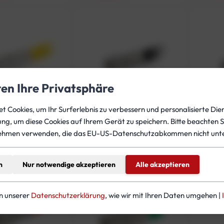
ren Ihre Privatsphäre
 Cookies, um Ihr Surferlebnis zu verbessern und personalisierte Dien
gung, um diese Cookies auf Ihrem Gerät zu speichern. Bitte beachten S
ch Standard Gummi
MD Schlauch Flex Schwarz
MD Schl
ehmen verwenden, die das EU-US-Datenschutzabkommen nicht unte
1
€
20,66
€
23
From
From
n
Nur notwendige akzeptieren
Alle akzeptieren
in unserer
Datenschutzerklärung
, wie wir mit Ihren Daten umgehen |