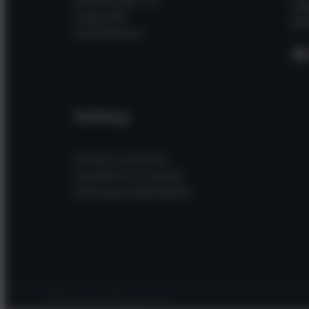
Üb
folgenden
Kon
Dienstleistern
F
Zahlung
Einfach und sicher
bezahlen mit unseren
Zahlungsmöglichkeiten
© 2026 TecServe UG (haftungsbeschränkt)