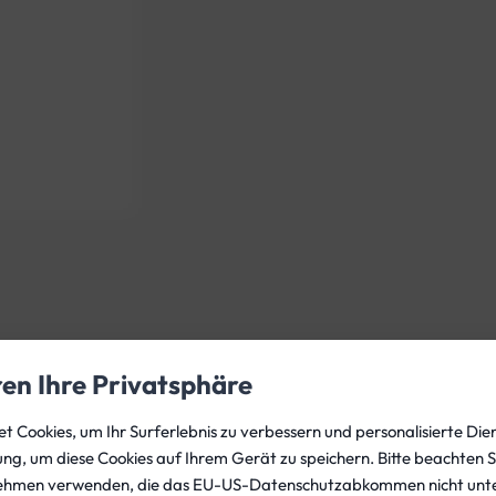
e
D
I
R
H
a
r
n
e
s
s
m
i
t
ren Ihre Privatsphäre
6
m
 Cookies, um Ihr Surferlebnis zu verbessern und personalisierte Dien
m
gung, um diese Cookies auf Ihrem Gerät zu speichern. Bitte beachten S
S
ehmen verwenden, die das EU-US-Datenschutzabkommen nicht unte
Produktsicherheit
Rezensionen (0)