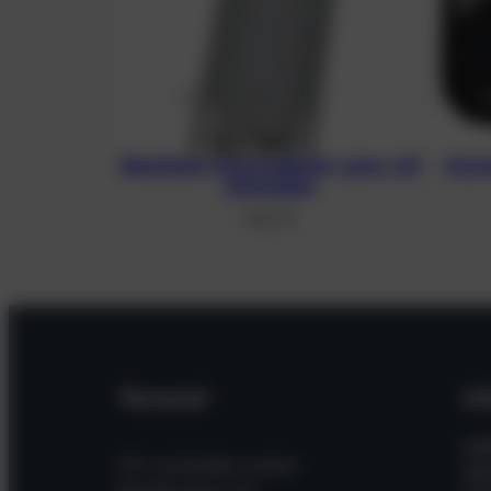
Aluminium-Monoadapter, grau, mit
Asym
Schrauben
48,21
€
Versand
In
Hil
Wir versenden unsere
Wi
Bestellungen mit