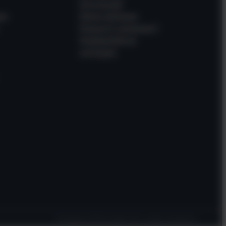
Downloads
en
Meine Adressen
Passwort vergessen?
Gastbestellung
verfolgen
Preisangaben in EUR inkl. gesetzl. MwSt. und zzgl. Versandkosten