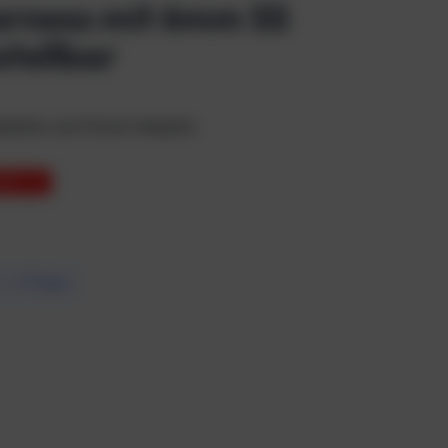
arness mit 6mm SS
stellbar
plate und Chinch Adapter
ARST 3%
7 – 10 Tagen