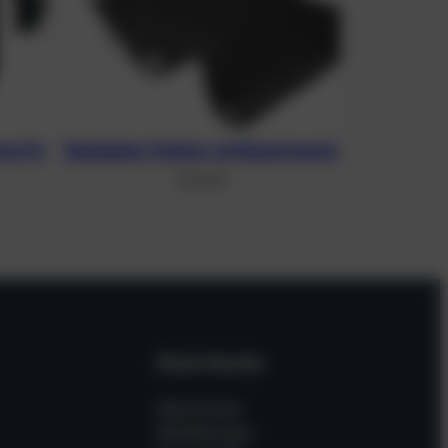
nut 16
Backplate-Polster mit Bojentasche
30,26
€
Dein Konto
Mein Konto
Bestellungen