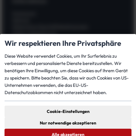
Unternehmen
Impressum
Zahlung
Allgemeine Geschäftsbedingungen
Widerrufsbelehrung
Kauf widerrufen
Wir respektieren Ihre Privatsphäre
Datenschutz
Versand
Diese Website verwendet Cookies, um Ihr Surferlebnis zu
Batterieverordnung
verbessern und personalisierte Dienste bereitzustellen. Wir
benötigen Ihre Einwilligung, um diese Cookies auf Ihrem Gerät
zu speichern. Bitte beachten Sie, dass wir auch Cookies von US-
Dein Konto
Unternehmen verwenden, die das EU-US-
Datenschutzabkommen nicht unterzeichnet haben.
Mein Konto
Bestellungen
Downloads
Cookie-Einstellungen
Meine Adressen
Passwort vergessen?
Nur notwendige akzeptieren
Gastbestellung verfolgen
Alle akzeptieren