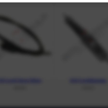
E/O cord 5,8mm 120cm
E/O Cord blind plug
68,00
€
39,00
€