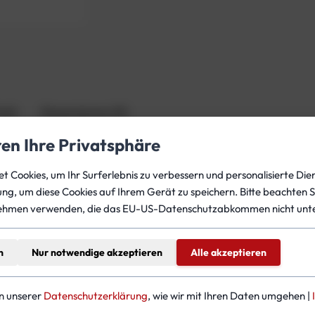
2
0
c
m
M
e
n
eit
Rezensionen (0)
g
ren Ihre Privatsphäre
e
 Cookies, um Ihr Surferlebnis zu verbessern und personalisierte Dien
gung, um diese Cookies auf Ihrem Gerät zu speichern. Bitte beachten S
ehmen verwenden, die das EU-US-Datenschutzabkommen nicht unte
n
Nur notwendige akzeptieren
Alle akzeptieren
teressieren
in unserer
Datenschutzerklärung
, wie wir mit Ihren Daten umgehen |