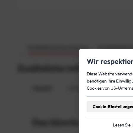
Zusätzliche Informationen
Produktsicherh
Wir respektie
Zusätzliche Informationen
Diese Website verwendet
benötigen Ihre Einwilli
Gewicht
0,2 kg
Cookies von US-Untern
Cookie-Einstellunge
Das könnte dich auch in
Lesen Sie 