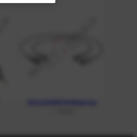
E/O cord WAM Verlängerung
129,00
€
From