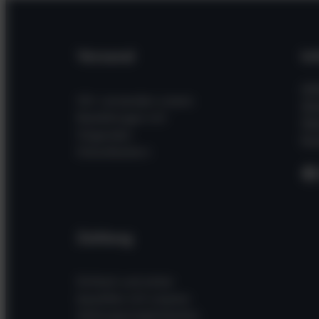
Versand
In
Hil
Wir versenden unsere
Wi
Bestellungen mit
Üb
folgenden
Kon
Dienstleistern
F
Zahlung
Einfach und sicher
bezahlen mit unseren
Zahlungsmöglichkeiten