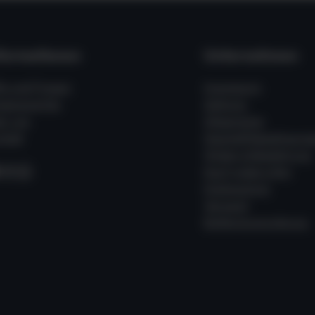
formationen
Unternehmen
fe und Fragen
Impressum
ssenswertes
Zahlung
er uns
Allgemeine
takt
Geschäftsbedingung
Widerrufsbelehrung
acebook
Instagram
WhatsApp
Kauf widerrufen
Datenschutz
Versand
Batterieverordnung