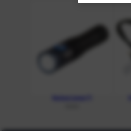
Backup Lampe T1
92,15
€