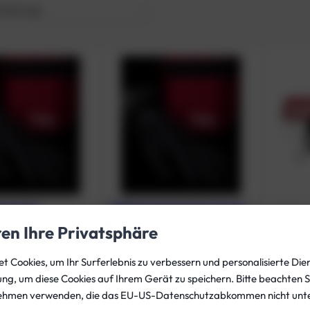
kentauch-
KUBI Handschuhsystem Ersatz
system
O-Ringe
KUBI Kl
ren Ihre Privatsphäre
24,00
€
163,00
 Cookies, um Ihr Surferlebnis zu verbessern und personalisierte Dien
gung, um diese Cookies auf Ihrem Gerät zu speichern. Bitte beachten S
ehmen verwenden, die das EU-US-Datenschutzabkommen nicht unte