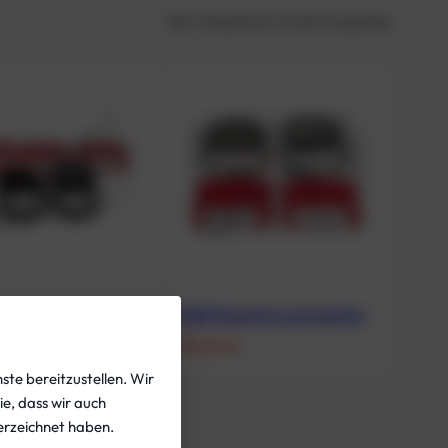
Alle 7 Ergebnisse werden angezeigt
ebesystem
KUBI Ringsystem anzugseitig
€
115,00
€
ste bereitzustellen. Wir
ie, dass wir auch
rzeichnet haben.