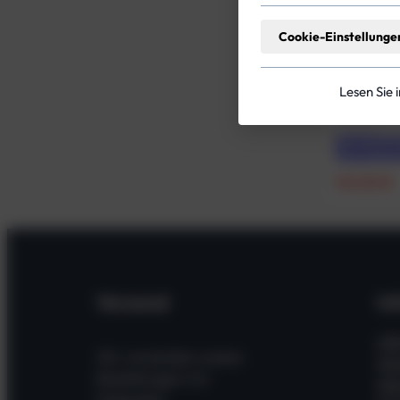
Cookie-Einstellunge
Lesen Sie 
KUBI Ring
handschuhs
147,00
€
Versand
In
Hil
Wir versenden unsere
Wi
Bestellungen mit
Üb
folgenden