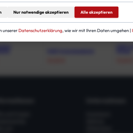
n
Nur notwendige akzeptieren
Alle akzeptieren
in unserer
Datenschutzerklärung
, wie wir mit Ihren Daten umgehen |
system
KUBI Tr
eitig
KUBI Trockenhandschuh
Orange
10,00
€
13,00
formationen
Unternehmen
fe und Fragen
Impressum
ssenswertes
Zahlung
er uns
Allgemeine