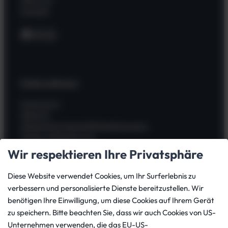
Kontakt
Facebook
Instagram
WhatsApp
Unternehmen
Impressum
Zahlung
Allgemeine Geschäftsbedingungen
Widerrufsbelehrung
Kauf widerrufen
Wir respektieren Ihre Privatsphäre
Datenschutz
Versand
Diese Website verwendet Cookies, um Ihr Surferlebnis zu
Batterieverordnung
verbessern und personalisierte Dienste bereitzustellen. Wir
benötigen Ihre Einwilligung, um diese Cookies auf Ihrem Gerät
zu speichern. Bitte beachten Sie, dass wir auch Cookies von US-
Dein Konto
Unternehmen verwenden, die das EU-US-