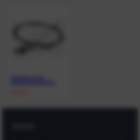
Füllschlauch mit
integrierten Entlüfter
97,00
€
Versand