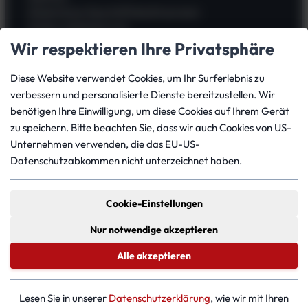
Allgemeine Geschäftsbedingungen
Widerrufsbelehrung
Kauf widerrufen
Wir respektieren Ihre Privatsphäre
Datenschutz
Versand
Diese Website verwendet Cookies, um Ihr Surferlebnis zu
Batterieverordnung
verbessern und personalisierte Dienste bereitzustellen. Wir
benötigen Ihre Einwilligung, um diese Cookies auf Ihrem Gerät
zu speichern. Bitte beachten Sie, dass wir auch Cookies von US-
Dein Konto
Unternehmen verwenden, die das EU-US-
Datenschutzabkommen nicht unterzeichnet haben.
Mein Konto
Bestellungen
Downloads
Cookie-Einstellungen
Meine Adressen
Passwort vergessen?
Nur notwendige akzeptieren
Gastbestellung verfolgen
Alle akzeptieren
© 2026 TecServe UG (haftungsbeschränkt)
Lesen Sie in unserer
Datenschutzerklärung
, wie wir mit Ihren
5,0
aus 112 Bewertungen