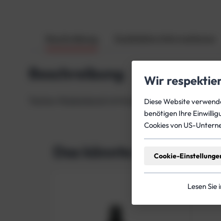
Beschreibung
Zusätzliche Informationen
Beschreibung
Wir respektie
Tecline-Maskenband mit Kunststoff-Schnallen zum V
Diese Website verwendet
benötigen Ihre Einwilli
Cookies von US-Untern
Das könnte dich auch in
Cookie-Einstellunge
Lesen Sie 