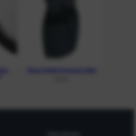
aske
Flosse Tecline Powerjet mittel
w
91,96
€
Dein Konto