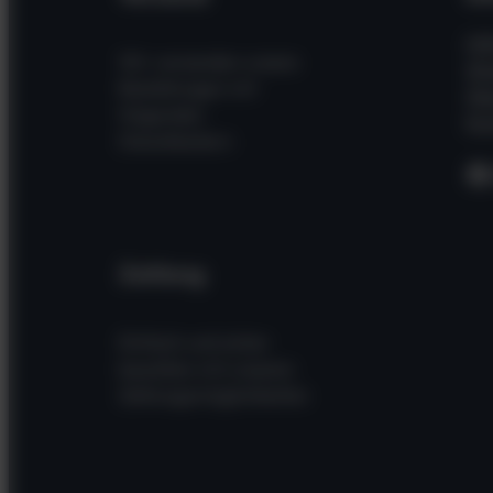
Hil
Wir versenden unsere
Wi
Bestellungen mit
Üb
folgenden
Kon
Dienstleistern
F
Zahlung
Einfach und sicher
bezahlen mit unseren
Zahlungsmöglichkeiten