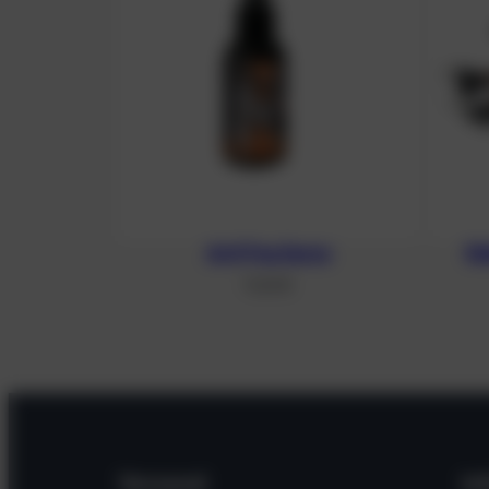
Anti Fog Spray
Ed
11,20
€
Versand
In