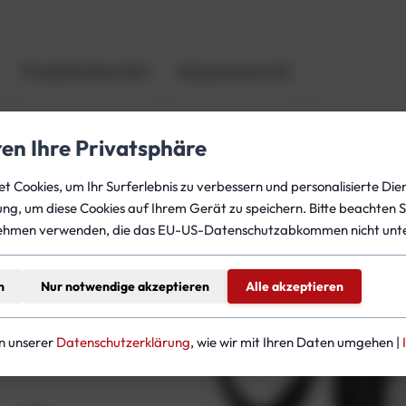
e
-
M
Produktsicherheit
Rezensionen (0)
a
s
k
ren Ihre Privatsphäre
e
n
erstellen
 Cookies, um Ihr Surferlebnis zu verbessern und personalisierte Dien
b
gung, um diese Cookies auf Ihrem Gerät zu speichern. Bitte beachten S
a
ehmen verwenden, die das EU-US-Datenschutzabkommen nicht unte
n
d
teressieren
–
n
Nur notwendige akzeptieren
Alle akzeptieren
m
i
t
in unserer
Datenschutzerklärung
, wie wir mit Ihren Daten umgehen |
K
u