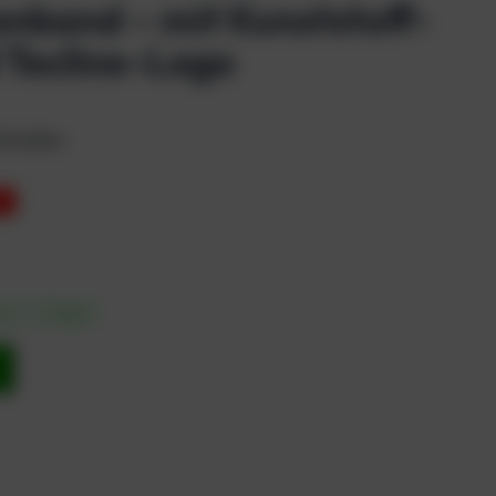
nband – mit Kunststoff-
 Tecline-Logo
chnallen
%
in 1 – 3 Tagen
b