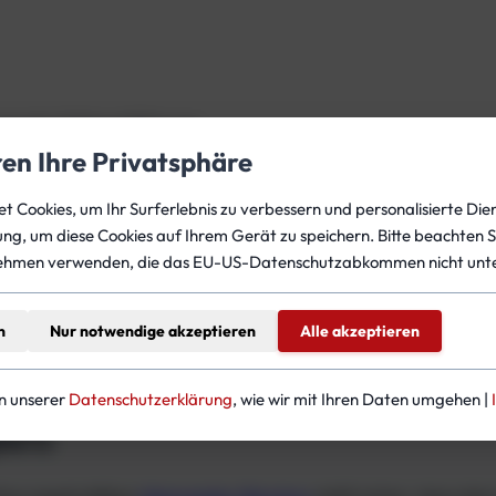
ung der Schlauchführung
ren Ihre Privatsphäre
 Cookies, um Ihr Surferlebnis zu verbessern und personalisierte Dien
gung, um diese Cookies auf Ihrem Gerät zu speichern. Bitte beachten S
ehmen verwenden, die das EU-US-Datenschutzabkommen nicht unte
n
Nur notwendige akzeptieren
Alle akzeptieren
in unserer
Datenschutzerklärung
, wie wir mit Ihren Daten umgehen |
lers