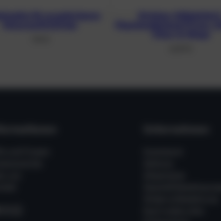
dstopfen für erweiterbares
Brücken-Mittelstück f
Monoventil 232 bar
Flaschenabstand 171 mm, 2
Viton-O-Ringe
7,95
€
64,99
€
formationen
Unternehmen
fe und Fragen
Impressum
ssenswertes
Zahlung
er uns
Allgemeine
takt
Geschäftsbedingung
Widerrufsbelehrung
acebook
Instagram
WhatsApp
Kauf widerrufen