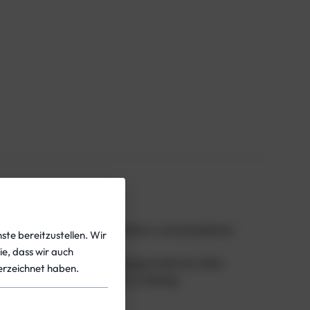
aschen 5,7L 207, bar Ventile in verschiedenen
ste bereitzustellen. Wir
ie, dass wir auch
gestellt. Das Flaschenhalsgewinde bei allen
rzeichnet haben.
 für diese Flaschen nicht zulässig.