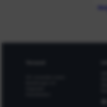
Blin
Versand
In
Hil
Wir versenden unsere
Wi
Bestellungen mit
Üb
folgenden
Kon
Dienstleistern
F