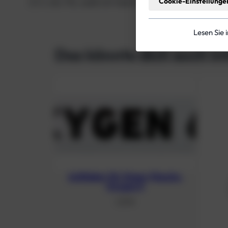
Cookie-Einstellunge
5,7 L Alu TG, weiß mit Ventil 12144, 12144RE, 125
Lesen Sie 
Das könnte dich auch in
Aufkleber für Stage-Flasche,
Oxygen 6
2,13
€