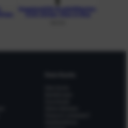
.
Doppelventil für Druckluftflaschen,
32 bar,
G 5/8, 232 bar, Viton-O-Ring
105,73
€
Dein Konto
Mein Konto
Bestellungen
Downloads
en
Meine Adressen
Passwort vergessen?
Gastbestellung