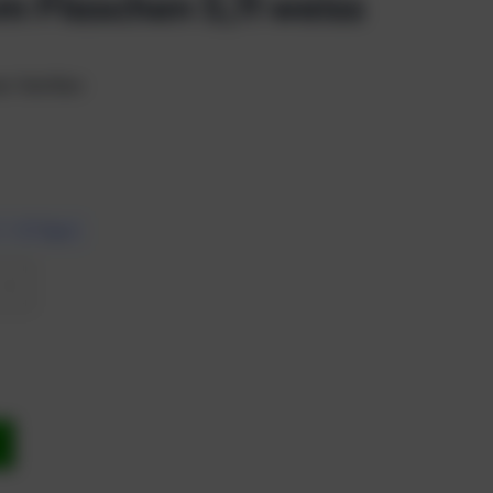
 Flaschen 5,7l weiss
n Ventilen
7 – 10 Tagen
b