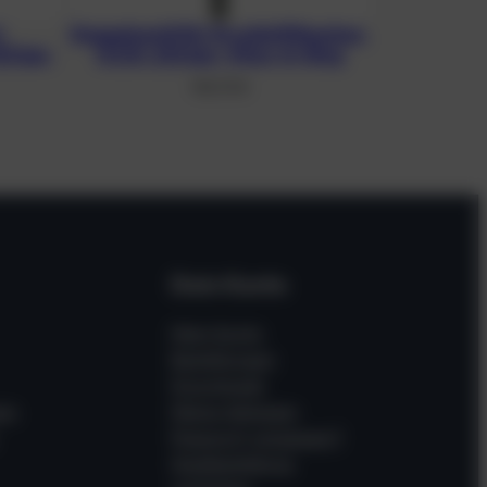
.
Doppelventil für Druckluftflaschen,
32 bar,
G 5/8, 232 bar, Viton-O-Ring
105,73
€
Dein Konto
Mein Konto
Bestellungen
Downloads
en
Meine Adressen
Passwort vergessen?
Gastbestellung