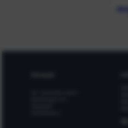
Blin
Versand
In
Hil
Wir versenden unsere
Wi
Bestellungen mit
Üb
folgenden
Kon
Dienstleistern
F