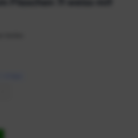
 Flaschen 7l weiss mit
n Ventilen
7 – 10 Tagen
b