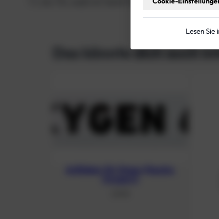
Cookie-Einstellunge
7 L Alu TG, weiß mit Ventil 12144, 12144RE, 12544
Lesen Sie 
Das könnte dich auch in
Aufkleber für Stage-Flasche,
Oxygen 6
2,13
€