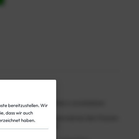
aschen 5,7L 207, bar Ventile in verschiedenen
ste bereitzustellen. Wir
ie, dass wir auch
stellt. Das Flaschenhalsgewinde bei allen Flaschen
rzeichnet haben.
e Flaschen nicht zulässig.