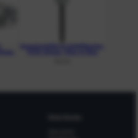
.
Doppelventil für Druckluftflaschen,
32 bar,
G 5/8, 232 bar, Viton-O-Ring
105,73
€
Dein Konto
Mein Konto