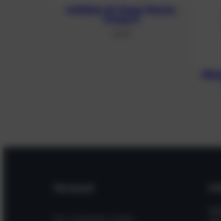
Aufkleber für Stage-Flasche,
Oxygen 6
2,13
€
Blin
Versand
In
Hil
Wir versenden unsere