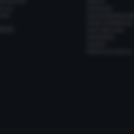
ssenswertes
Zahlung
er uns
Allgemeine
takt
Geschäftsbedingung
Widerrufsbelehrung
acebook
Instagram
WhatsApp
Kauf widerrufen
Datenschutz
Versand
Batterieverordnung