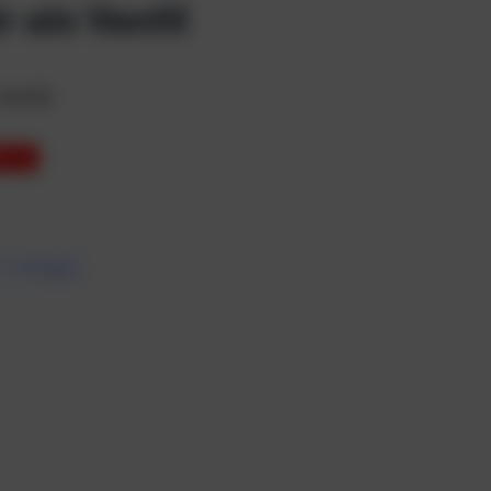
r ein Ventil
Ventils
T 3%
7 – 10 Tagen