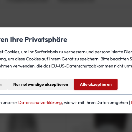
-
K
i
t
f
ü
eines Scubatech-Ventils
ren Ihre Privatsphäre
r
e
 Cookies, um Ihr Surferlebnis zu verbessern und personalisierte Dien
i
gung, um diese Cookies auf Ihrem Gerät zu speichern. Bitte beachten S
teressieren
n
ehmen verwenden, die das EU-US-Datenschutzabkommen nicht unte
V
e
n
Nur notwendige akzeptieren
Alle akzeptieren
n
t
i
in unserer
Datenschutzerklärung
, wie wir mit Ihren Daten umgehen |
l
M
e
n