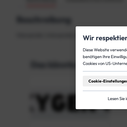
Beschreibung
Oberspindel, Unterspindel und O-Ring zur Revision 
Wir respektie
Diese Website verwendet
benötigen Ihre Einwilli
Das könnte dich auch in
Cookies von US-Untern
Cookie-Einstellunge
Lesen Sie 