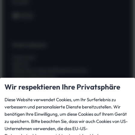
Kontakt
Facebook
Instagram
WhatsApp
Unternehmen
Impressum
Zahlung
Allgemeine Geschäftsbedingungen
Widerrufsbelehrung
Kauf widerrufen
Wir respektieren Ihre Privatsphäre
Datenschutz
Versand
Diese Website verwendet Cookies, um Ihr Surferlebnis zu
Batterieverordnung
verbessern und personalisierte Dienste bereitzustellen. Wir
benötigen Ihre Einwilligung, um diese Cookies auf Ihrem Gerät
zu speichern. Bitte beachten Sie, dass wir auch Cookies von US-
Dein Konto
Unternehmen verwenden, die das EU-US-