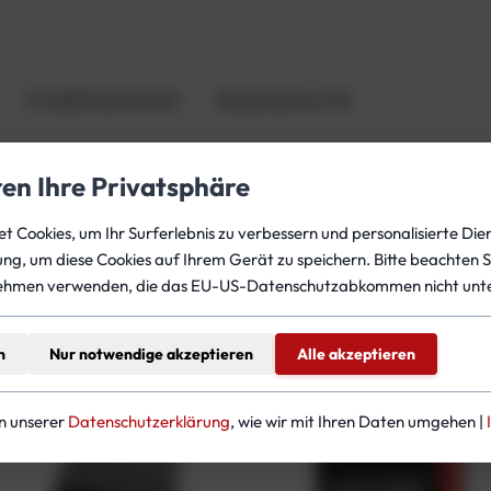
t
e
r
,
Produktsicherheit
Rezensionen (0)
5
2
m
ren Ihre Privatsphäre
m
,
 Cookies, um Ihr Surferlebnis zu verbessern und personalisierte Dien
m Wirbelkarabiner, ohne Schlauch
3
gung, um diese Cookies auf Ihrem Gerät zu speichern. Bitte beachten S
6
ehmen verwenden, die das EU-US-Datenschutzabkommen nicht unte
0
b
teressieren
n
Nur notwendige akzeptieren
Alle akzeptieren
a
r
,
in unserer
Datenschutzerklärung
, wie wir mit Ihren Daten umgehen |
m
i