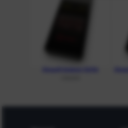
Divesoft Analyser O2/He
Dives
1.234,00
€