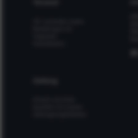
Versand
In
Hil
Wir versenden unsere
Wi
Bestellungen mit
Üb
folgenden
Kon
Dienstleistern
F
Zahlung
Einfach und sicher
bezahlen mit unseren
Zahlungsmöglichkeiten