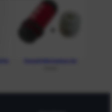
O2/He
Divesoft DNA Analyser Set
314,00
€