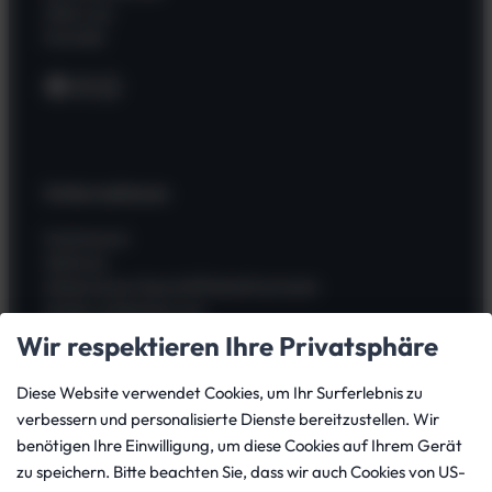
Über uns
Kontakt
Facebook
Instagram
WhatsApp
Unternehmen
Impressum
Zahlung
Allgemeine Geschäftsbedingungen
Widerrufsbelehrung
Kauf widerrufen
Wir respektieren Ihre Privatsphäre
Datenschutz
Versand
Diese Website verwendet Cookies, um Ihr Surferlebnis zu
Batterieverordnung
verbessern und personalisierte Dienste bereitzustellen. Wir
benötigen Ihre Einwilligung, um diese Cookies auf Ihrem Gerät
zu speichern. Bitte beachten Sie, dass wir auch Cookies von US-
Dein Konto