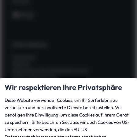
Kontakt
Facebook
Instagram
WhatsApp
Unternehmen
Impressum
Zahlung
Allgemeine Geschäftsbedingungen
Widerrufsbelehrung
Kauf widerrufen
Wir respektieren Ihre Privatsphäre
Datenschutz
Versand
Diese Website verwendet Cookies, um Ihr Surferlebnis zu
Batterieverordnung
verbessern und personalisierte Dienste bereitzustellen. Wir
benötigen Ihre Einwilligung, um diese Cookies auf Ihrem Gerät
zu speichern. Bitte beachten Sie, dass wir auch Cookies von US-
Dein Konto
Unternehmen verwenden, die das EU-US-
Datenschutzabkommen nicht unterzeichnet haben.