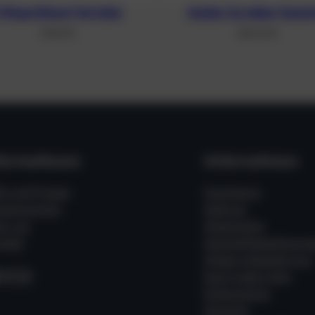
 Wege Diluent Verteiler
Axialer Scrubber Kanis
59,50
€
340,34
€
formationen
Unternehmen
fe und Fragen
Impressum
ssenswertes
Zahlung
er uns
Allgemeine
takt
Geschäftsbedingung
Widerrufsbelehrung
acebook
Instagram
WhatsApp
Kauf widerrufen
Datenschutz
Versand