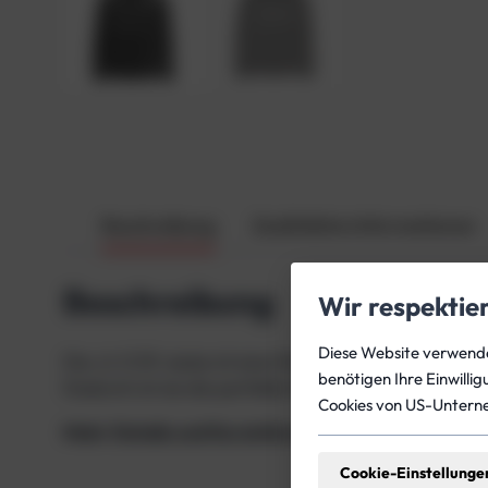
Beschreibung
Zusätzliche Informationen
Beschreibung
Wir respektie
Diese Website verwendet
Die JJ-CCR Jacke ist eine Winterjacke, die absolut 
benötigen Ihre Einwilli
Dadurch ist sie die perfekte Wahl für kalte, windig
Cookies von US-Untern
Mehr Details und Kursinformationen zum Thema 
Cookie-Einstellunge