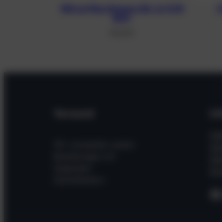
100 cm Flex Schwarz für JJ-CCR
3
BOV
39,00
€
Versand
In
Hil
Wir versenden unsere
Wi
Bestellungen mit
Üb
folgenden
Kon
Dienstleistern
F