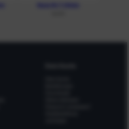
ter
Banjo für T-Stücke
46,41
€
Dein Konto
Mein Konto
Bestellungen
Downloads
en
Meine Adressen
Passwort vergessen?
Gastbestellung
verfolgen