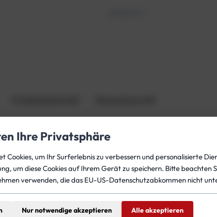
C
Artikel-Nr.
—
C
R
W
i
n
t
e
r
Produktsicherheit
Rezensionen (0)
j
a
ren Ihre Privatsphäre
c
k
 Cookies, um Ihr Surferlebnis zu verbessern und personalisierte Dien
e
winddicht ist. Sowohl an den Handgelenken als auch im Halsb
gung, um diese Cookies auf Ihrem Gerät zu speichern. Bitte beachten S
M
e Tage am See.
ehmen verwenden, die das EU-US-Datenschutzabkommen nicht unte
e
n
CCR unter
www.ccr-training.com
g
n
Nur notwendige akzeptieren
Alle akzeptieren
e