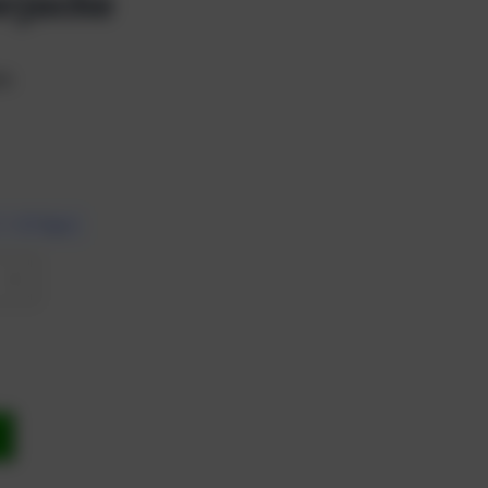
rjacke
t.
7 – 10 Tagen
b