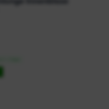
lunge Innenblase
in 1 – 3 Tagen
b