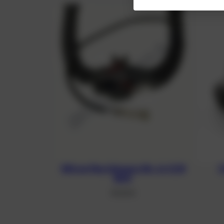
100 cm Flex Schwarz für JJ-CCR
3
BOV
39,00
€