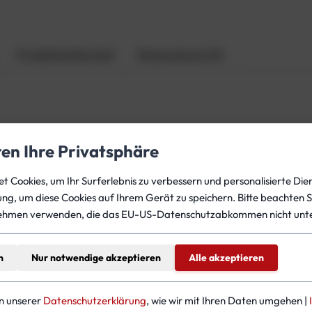
e
g
e
n
Produktsicherheit
Rezensionen (0)
l
u
n
g
e
nthalten. Für den Wechsel empfehlen wir, gleichzeitig die
D
ren Ihre Privatsphäre
I
werkzeug
benötigt sowie ein gewisses Maß an handwerklich
n
 Cookies, um Ihr Surferlebnis zu verbessern und personalisierte Dien
n
CCR unter
www.ccr-training.com
gung, um diese Cookies auf Ihrem Gerät zu speichern. Bitte beachten S
e
ehmen verwenden, die das EU-US-Datenschutzabkommen nicht unte
n
b
l
n
Nur notwendige akzeptieren
Alle akzeptieren
a
teressieren
s
in unserer
Datenschutzerklärung
, wie wir mit Ihren Daten umgehen |
e