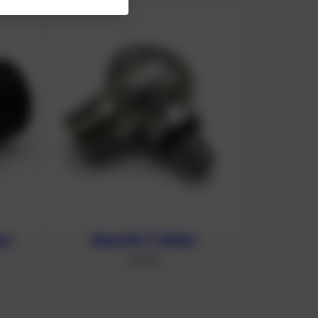
ter
Banjo für T-Stücke
46,41
€