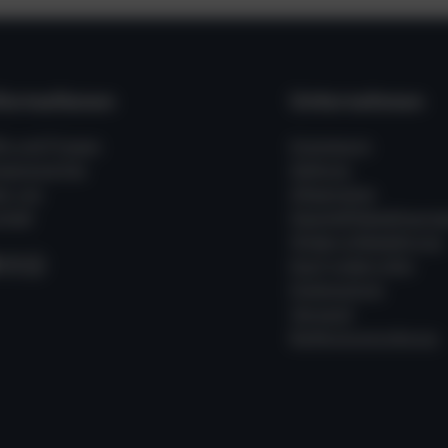
formationen
Unternehmen
fe und Fragen
Impressum
ssenswertes
Zahlung
er uns
Allgemeine
takt
Geschäftsbedingung
Widerrufsbelehrung
acebook
Instagram
WhatsApp
Kauf widerrufen
Datenschutz
Versand
Batterieverordnung