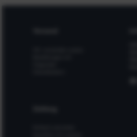
Versand
In
Hil
Wir versenden unsere
Wi
Bestellungen mit
Üb
folgenden
Kon
Dienstleistern
F
Zahlung
Einfach und sicher
bezahlen mit unseren