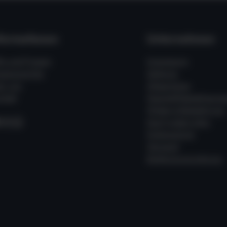
formationen
Unternehmen
fe und Fragen
Impressum
ssenswertes
Zahlung
er uns
Allgemeine
takt
Geschäftsbedingung
Widerrufsbelehrung
acebook
Instagram
WhatsApp
Kauf widerrufen
Datenschutz
Versand
Batterieverordnung