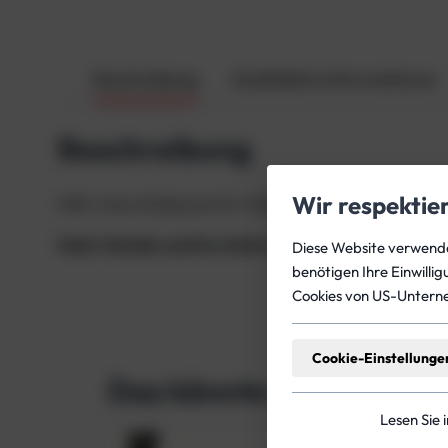
Beschreibung
Zusätzliche Informationen
Beschreibung
Wir respektie
MAV ohne Schläuche für Diluent oder O₂
Mehr Details und Kursinformationen zum Thema 
Diese Website verwendet
benötigen Ihre Einwilli
Cookies von US-Untern
Cookie-Einstellunge
Das könnte dich auch in
Lesen Sie 