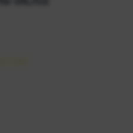
ür DIL/O2
 in 1 – 3 Tagen