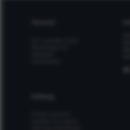
Versand
In
Hil
Wir versenden unsere
Wi
Bestellungen mit
Üb
folgenden
Kon
Dienstleistern
F
Zahlung
Einfach und sicher
bezahlen mit unseren
Zahlungsmöglichkeiten