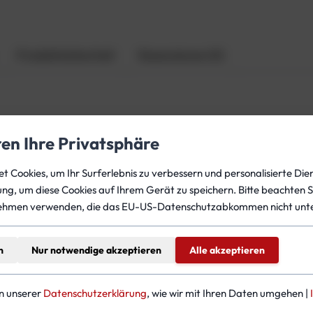
f
ü
r
Produktsicherheit
Rezensionen (0)
D
I
L
/
O
ren Ihre Privatsphäre
2
M
CCR unter
www.ccr-training.com
 Cookies, um Ihr Surferlebnis zu verbessern und personalisierte Dien
e
gung, um diese Cookies auf Ihrem Gerät zu speichern. Bitte beachten S
n
ehmen verwenden, die das EU-US-Datenschutzabkommen nicht unte
g
e
n
Nur notwendige akzeptieren
Alle akzeptieren
teressieren
in unserer
Datenschutzerklärung
, wie wir mit Ihren Daten umgehen |