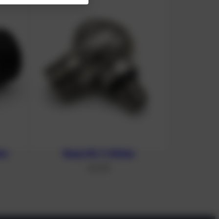
ter
Banjo für T-Stücke
46,41
€