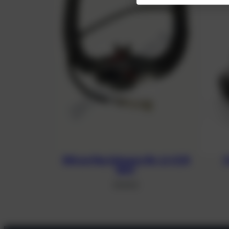
100 cm Flex Schwarz für JJ-CCR
3
BOV
39,00
€