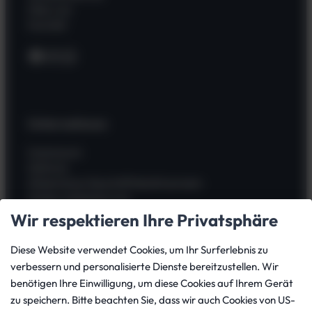
Über uns
Kontakt
Facebook
Instagram
WhatsApp
Unternehmen
Impressum
Zahlung
Allgemeine Geschäftsbedingungen
Widerrufsbelehrung
Kauf widerrufen
Wir respektieren Ihre Privatsphäre
Datenschutz
Versand
Diese Website verwendet Cookies, um Ihr Surferlebnis zu
Batterieverordnung
verbessern und personalisierte Dienste bereitzustellen. Wir
benötigen Ihre Einwilligung, um diese Cookies auf Ihrem Gerät
zu speichern. Bitte beachten Sie, dass wir auch Cookies von US-
Dein Konto