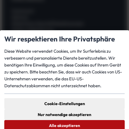
Impressum
Zahlung
Allgemeine Geschäftsbedingungen
Widerrufsbelehrung
Kauf widerrufen
Wir respektieren Ihre Privatsphäre
Datenschutz
Versand
Diese Website verwendet Cookies, um Ihr Surferlebnis zu
Batterieverordnung
verbessern und personalisierte Dienste bereitzustellen. Wir
benötigen Ihre Einwilligung, um diese Cookies auf Ihrem Gerät
zu speichern. Bitte beachten Sie, dass wir auch Cookies von US-
Dein Konto
Unternehmen verwenden, die das EU-US-
Datenschutzabkommen nicht unterzeichnet haben.
Mein Konto
Bestellungen
Downloads
Cookie-Einstellungen
Meine Adressen
Passwort vergessen?
Nur notwendige akzeptieren
Gastbestellung verfolgen
Alle akzeptieren