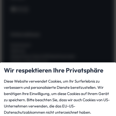
Facebook
Instagram
WhatsApp
Unternehmen
Impressum
Zahlung
Allgemeine Geschäftsbedingungen
Widerrufsbelehrung
Kauf widerrufen
Wir respektieren Ihre Privatsphäre
Datenschutz
Versand
Diese Website verwendet Cookies, um Ihr Surferlebnis zu
Batterieverordnung
verbessern und personalisierte Dienste bereitzustellen. Wir
benötigen Ihre Einwilligung, um diese Cookies auf Ihrem Gerät
zu speichern. Bitte beachten Sie, dass wir auch Cookies von US-
Dein Konto
Unternehmen verwenden, die das EU-US-
Datenschutzabkommen nicht unterzeichnet haben.
Mein Konto