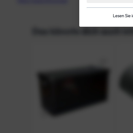
https://seacraft.eu/de/
Lesen Sie 
Das könnte dich auch in