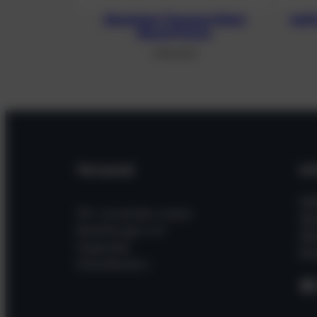
Aluminium Transportkiste
Auft
Ghost/Future
1.190,00
€
Versand
In
Hil
Wir versenden unsere
Wi
Bestellungen mit
Üb
folgenden
Kon
Dienstleistern
F