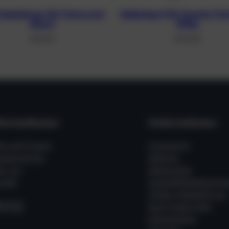
riebskörper für Future und
Ballastgurt für Scooter Fut
Ghost
500g
107,10
€
101,20
€
formationen
Unternehmen
fe und Fragen
Impressum
ssenswertes
Zahlung
er uns
Allgemeine
takt
Geschäftsbedingung
Widerrufsbelehrung
acebook
Instagram
WhatsApp
Kauf widerrufen
Datenschutz