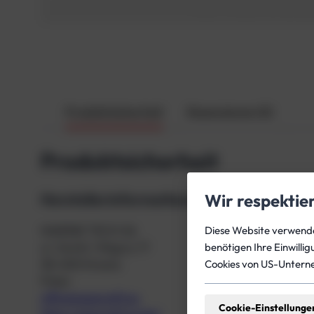
Produktsicherheit
Rezensionen (0)
Produktsicherheit
Herstellerinformationen
Wir respektie
MARINE TECH SA
Diese Website verwendet
ul. Zwirki i Wigury 17
benötigen Ihre Einwilli
38-400 Krosno
Cookies von US-Untern
Polen
office@seacraft.eu
Cookie-Einstellunge