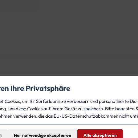
e
t
t
1
4
m
l
M
e
n
g
ren Ihre Privatsphäre
e
 Cookies, um Ihr Surferlebnis zu verbessern und personalisierte Dien
gung, um diese Cookies auf Ihrem Gerät zu speichern. Bitte beachten S
ehmen verwenden, die das EU-US-Datenschutzabkommen nicht unte
n
Nur notwendige akzeptieren
Alle akzeptieren