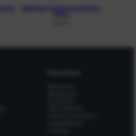
ure für
Ballastgurt für Scooter Ghost für
1000 g
130,90
€
Dein Konto
Mein Konto
Bestellungen
Downloads
en
Meine Adressen
Passwort vergessen?
Gastbestellung
verfolgen