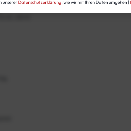
in unserer
Datenschutzerklärung
, wie wir mit Ihren Daten umgehen |
.
 Hz AC, 240 W
3 kg
utral