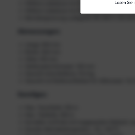
Lesen Sie 
Mittlere Ladedauer bis 90 %: 190 Min. / 260 Min.
Mittlere Ladedauer bis 100 %: 260 Min. / 370 Min
Betriebsspannung Ladegerät: 80-250 V, 50-60
Abmessungen:
Länge: 845 mm
Breite: 360 mm
Höhe: 410 mm
Gehäusedurchmesser: 160 mm
Gewicht ohne Batterie: 10,5 kg
Gewicht mit Batterie/Ballast für Süßwasser: 16,
Sonstiges:
Max. Tauchtiefe: 150 m
Max. Testtiefe: 250 m
Korrekter Auftrieb (mit angepasstem Ballast): ne
Scooter-Betriebstemperatur: -15 / +50 ⁰C