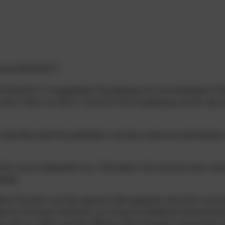
arke SEACRAFT.
rchschnitt 2-4 ausgiebige Tauchgänge mit verschiedenen Fah
 eine Tiefe von 150 m. Auch für die Ausbildung und für den V
hohe Benutzerfreundlichkeit, und die modernen technischen
für kurze Ladezeiten (ca. 3 Stunden). Der Scooter kann o
indet.
n Tauchern auf der ganzen Welt getestet, darunter auch b
 ist mit einem Gewicht von 16 kg (mit Batterie) derzeit lei
te, die vor allem auf der Effizienz des Antriebs und auf der l