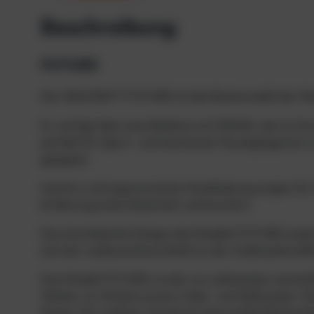
Beschreibung
FUTURE
Der SEACRAFT FUTURE ist das Basismodell der M
Er verfügt über eine Batterie mit 1000W, die im Du
perfekt für Sport- und technische Tauchgänge bis in
geeignet.
Intuitive und ergonomische Handhabung sorgen für 
Erfahrung hohe Sicherheit und Komfort.
Das durchdachte Design des Modells FUTURE sorgt 
sich der Ladeanschluss direkt an der Außenseite bef
Das Modell FUTURE wurde von zahlreichen namhafte
Höhlen, an Wracks sowie in Salz- und Süßwasser. Dies
Klasse. Ein weiterer Vorteil ist seine große Reichwei