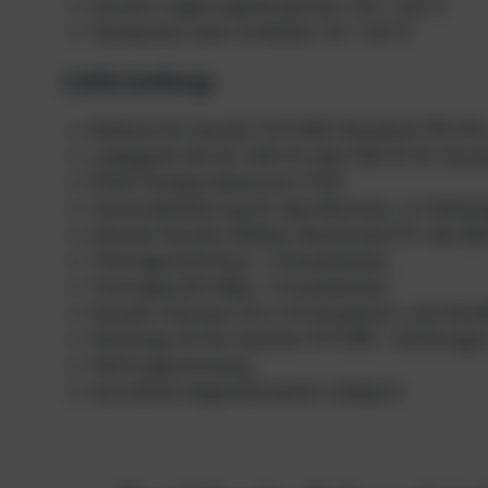
Scooter-Lagerungstemperatur: 20 / +50 ⁰C
Temperatur beim Aufladen: 10 / +40 ⁰C
Lieferumfang:
Batterie für Scooter FUTURE (Standard 750 Wh
Ladegerät 240 W, 400 W oder 900 W für Sco
POM-Transportklammer fi 160
Universalhalterung für Sportkamera, zur Befe
Interner Scooter-Ballast, Basismodul für alle 
Trimmgewicht 62 g – 3 Zusatzstücke
Trimmgewicht 182g – 2 Zusatzstücke
Scooter-Harness 1,8 m mit Karabinern und Verst
Wartungs-Kit für Scooter FUTURE – Dichtungen
Wartungswerkzeug
hermetisch abgeschlossener Ladeport