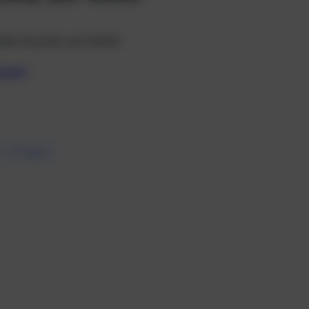
llsten Scooter am Markt!
onen)
7 – 10 Tagen