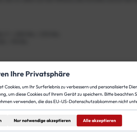
n.)*: > 200 Min. / 270 Min.
in. / 95 Min.
ren Ihre Privatsphäre
2 und Trockentauchanzug in Süßwasser. Reichweite bei opti
 Cookies, um Ihr Surferlebnis zu verbessern und personalisierte Dien
gung, um diese Cookies auf Ihrem Gerät zu speichern. Bitte beachten S
ehmen verwenden, die das EU-US-Datenschutzabkommen nicht unte
,8 V / 37,8 V
n
Nur notwendige akzeptieren
Alle akzeptieren
 26,0 V / 26,0 V