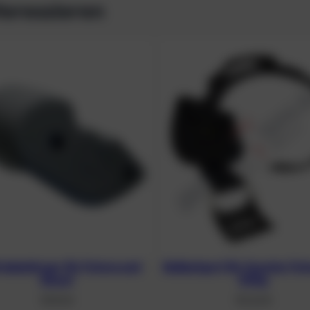
teressieren
riebskörper für Future und
Ballastgurt für Scooter Fut
Ghost
500g
107,10
€
101,20
€