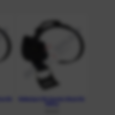
ure für
Ballastgurt für Scooter Ghost für
1000 g
130,90
€