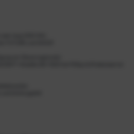
 oder lang 1000 Wh)
oter FUTURE und GHOST
stigung am Steuerungsmodul
SEACRAFT-Modelle (BX 1000 hat 900g Auftriebsreserve)
ellelementen
 und Dichtungsfett