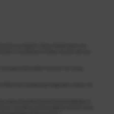
rstufen ermöglicht. Dieses Modell eignet sich
erleih in Tauchbasen ist dieser Scooter sehr gut
 Lösungen bieten selbst Tauchern mit wenig
hne Öffnen der Abdeckung aufgeladen werden, da
ei anspruchsvollen Explorationstauchgängen in
chteste, schnellste und kompakteste Scooter seiner
eistungsfähigen Batterie basiert.