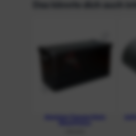
Das könnte dich auch in
Aluminium Transportkiste
Auft
Ghost/Future
1.190,00
€