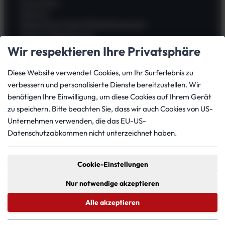
Impressum
Zahlung
Allgemeine Geschäftsbedingungen
Widerrufsbelehrung
Kauf widerrufen
Wir respektieren Ihre Privatsphäre
Datenschutz
Versand
Diese Website verwendet Cookies, um Ihr Surferlebnis zu
Batterieverordnung
verbessern und personalisierte Dienste bereitzustellen. Wir
benötigen Ihre Einwilligung, um diese Cookies auf Ihrem Gerät
zu speichern. Bitte beachten Sie, dass wir auch Cookies von US-
Dein Konto
Unternehmen verwenden, die das EU-US-
Datenschutzabkommen nicht unterzeichnet haben.
Mein Konto
Bestellungen
Downloads
Cookie-Einstellungen
Meine Adressen
Passwort vergessen?
Nur notwendige akzeptieren
Gastbestellung verfolgen
Alle akzeptieren
© 2026 TecServe UG (haftungsbeschränkt)