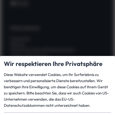
Facebook
Instagram
WhatsApp
Unternehmen
Impressum
Zahlung
Allgemeine Geschäftsbedingungen
Widerrufsbelehrung
Kauf widerrufen
Wir respektieren Ihre Privatsphäre
Datenschutz
Versand
Diese Website verwendet Cookies, um Ihr Surferlebnis zu
Batterieverordnung
verbessern und personalisierte Dienste bereitzustellen. Wir
benötigen Ihre Einwilligung, um diese Cookies auf Ihrem Gerät
zu speichern. Bitte beachten Sie, dass wir auch Cookies von US-
Dein Konto
Unternehmen verwenden, die das EU-US-
Datenschutzabkommen nicht unterzeichnet haben.
Mein Konto
Bestellungen