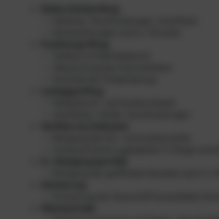
Äußere Sichtprüfung
Gehäuse, Verschraubungen, Anschlüsse
Kennzeichnungen und O₂-Hinweise
Funktionsprüfung
Testlauf mit Betriebsdruck
Überprüfung des Hubverhaltens
Kontrolle der Förderleistung
Leckageprüfung
Niederdruck- und Hochdruckseite
Anschlüsse, Ventile, Verschraubungen
Ventilservice (teilweise)
Reinigung der Ein- und Auslassventile
Austausch leicht zugänglicher O-Ringe und 
O₂-Reinigung (partiell)
Reinigung der geöffneten Bauteile nach O₂-
Schmierung
Erneuerung der Sauerstoff-kompatiblen Schm
Filterkontrolle