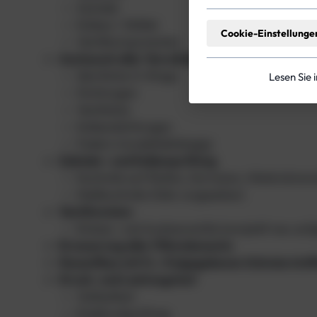
Zylinder
Kolben / Stößel
Cookie-Einstellunge
Ventilkomponenten
Austausch aller Verschleißteile
Sämtliche O-Ringe
Lesen Sie 
Dichtungen
Ventilsitze
Kolbendichtungen
Federn (modellabhängig)
Zylinder- und Kolbenprüfung
Kontrolle auf Riefen, Korrosion, Materialvers
Maßkontrolle (falls vorgesehen)
Ventilrevision
Einlass- und Auslassventile komplett neu au
Erneuerung aller Filterelemente
Neuaufbau mit O₂-freigegebenen Schmierstof
Druck- und Leistungstest
Volllasttest
Enddruckprüfung