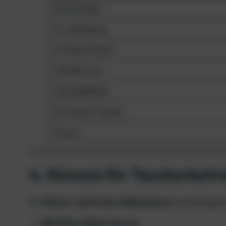
Demontage
O₂-Reinigung
O-Ring-Tausch
Ventilservice
Verschleißteile
Aufwand / Kosten
Zweck
4. Hinweis für Taucherbetr
Für
Nitrox- und Trimix-Füllstationen
wird dringen
jährlicher kleiner Service