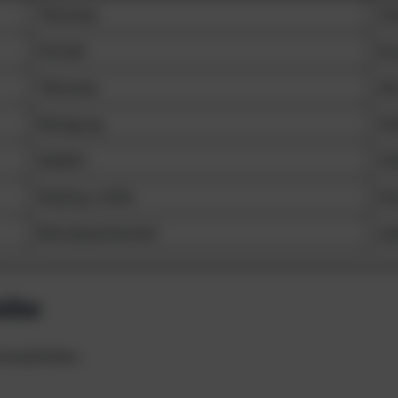
Teilweise
Vol
Partiell
Ko
Teilweise
All
Reinigung
Vol
Selektiv
Vol
Niedrig–mittel
Ho
Betriebssicherheit
Le
iebe
d empfohlen: