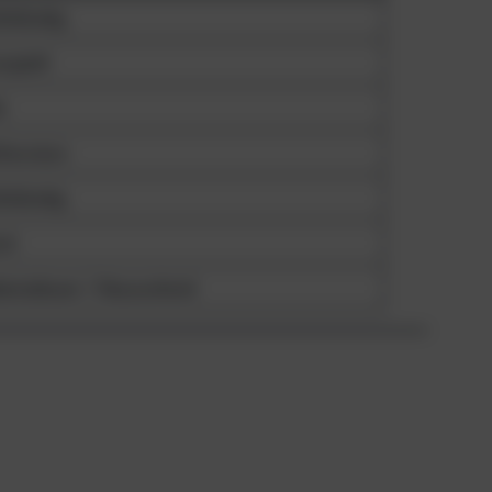
lständig
mplett
e
lrevision
lständig
ch
bensdauer / Neuzustand