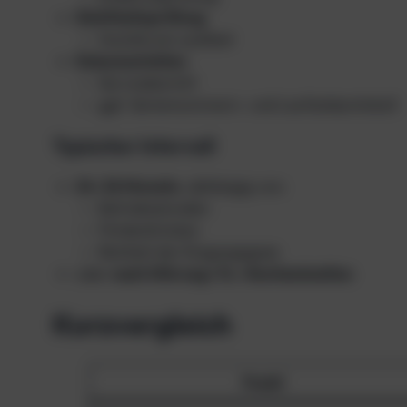
Dichtheitsprüfung
Hochdruck-Lecktest
Dokumentation
Servicebericht
ggf. Seriennummern- und Laufzeitprotokoll
Typischer Intervall
24–36 Monate
, abhängig von:
Betriebsstunden
Förderdrücken
Reinheit der Eingangsgase
oder
nach Störung / O₂-Kontamination
Kurzvergleich
Punkt