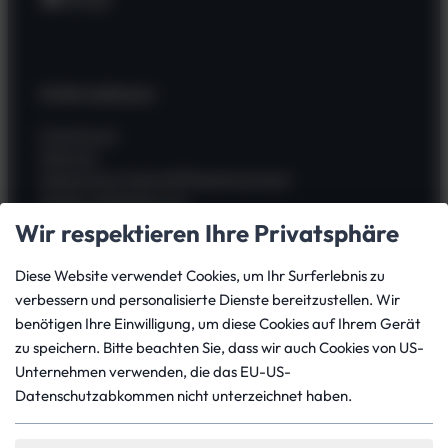
Unternehmen
Impressum
Zahlung
Allgemeine Geschäftsbedingungen
Widerrufsbelehrung
Kauf widerrufen
Wir respektieren Ihre Privatsphäre
Datenschutz
Versand
Diese Website verwendet Cookies, um Ihr Surferlebnis zu
Batterieverordnung
verbessern und personalisierte Dienste bereitzustellen. Wir
benötigen Ihre Einwilligung, um diese Cookies auf Ihrem Gerät
zu speichern. Bitte beachten Sie, dass wir auch Cookies von US-
Dein Konto
Unternehmen verwenden, die das EU-US-
Datenschutzabkommen nicht unterzeichnet haben.
Mein Konto
Bestellungen
Downloads